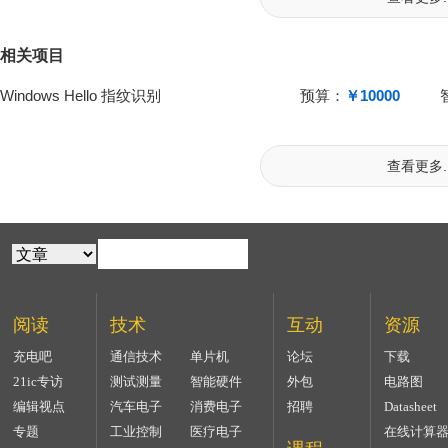
相关项目
Windows Hello 指纹识别
预算：
￥10000
查看更多..
阅读
技术
互动
资源
充电吧
通信技术
单片机
论坛
下载
21ic专访
测试测量
智能硬件
外包
电路图
编辑视点
汽车电子
消费电子
招聘
Datasheet
专题
工业控制
医疗电子
在线计算