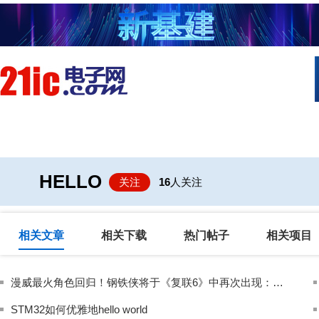
首页
技术/专栏
阅读
社区互
HELLO
关注
16
人关注
相关文章
相关下载
热门帖子
相关项目
漫威最火角色回归！钢铁侠将于《复联6》中再次出现：2026年见
STM32如何优雅地hello world