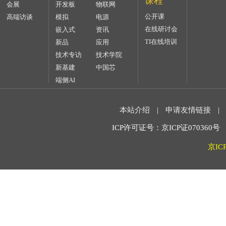
课程
会展
开发板
物联网
公开课
高端访谈
模拟
电源
在线研讨会
嵌入式
资讯
TI在线培训
新品
应用
技术专访
技术学院
新基建
中国芯
端侧AI
本站介绍
|
申请友情链接
|
ICP许可证号：京ICP证070360号 2
京IC