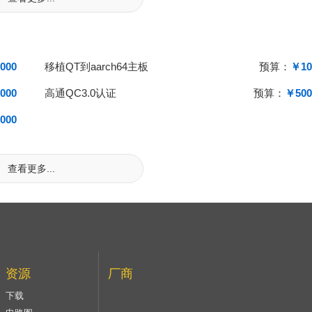
000
移植QT到aarch64主板
预算：
￥10
000
高通QC3.0认证
预算：
￥500
000
查看更多...
资源
厂商
下载