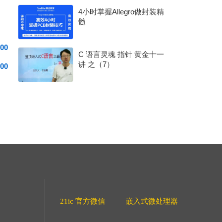
4小时掌握Allegro做封装精
髓
00
C 语言灵魂 指针 黄金十一
讲 之（7）
00
21ic 官方微信
嵌入式微处理器