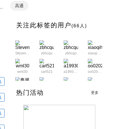
高通
I 2024现场 富士胶片影像输出解决方案引关注
关注此标签的用户
(66人)
Steven767
zbhcqu
zbhcqu
xiaoqihuaihuai
wml30
carl521
a19930615
oo020200220
载
chenARM
chenARM
chenARM
热门活动
鑫越电子
更多
载
chenARM
chenARM
meng__@126.com
载
tianmu354
zhaoyunlong5212
lbxiand
载