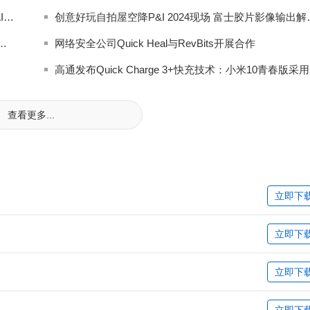
亚马逊云科技推出Amazon Quick Suite，引领Agentic AI驱动的工作新范式
创意好玩自拍屋空降P&
azon QuickSight全新功能简化BI运营
网络安全公司Quick Heal与RevBits开展合作
高通发布Quick Charge 3+快充技术：小米10青春版采用
查看更多...
立即下
立即下
立即下
立即下