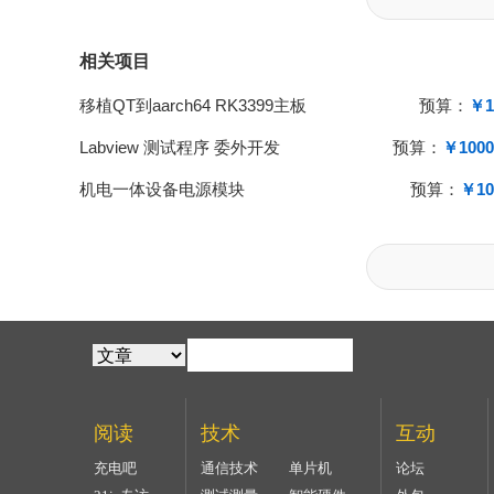
相关项目
移植QT到aarch64 RK3399主板
预算：
￥1
Labview 测试程序 委外开发
预算：
￥1000
机电一体设备电源模块
预算：
￥10
阅读
技术
互动
充电吧
通信技术
单片机
论坛