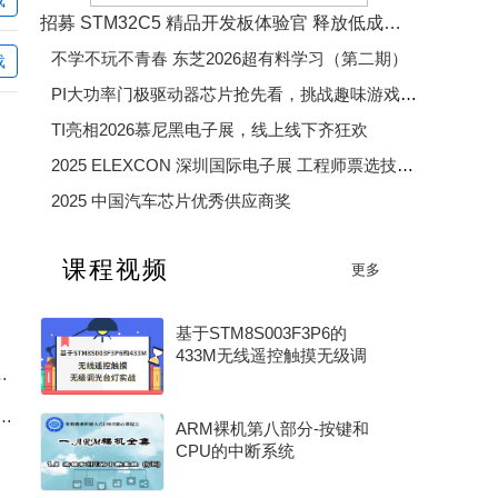
上地是苹果
招募 STM32C5 精品开发板体验官 释放低成本、低功耗、高效率开发魅力
不学不玩不青春 东芝2026超有料学习（第二期）
载
flower_huanghua
PI大功率门极驱动器芯片抢先看，挑战趣味游戏赢精美好礼
TI亮相2026慕尼黑电子展，线上线下齐狂欢
2025 ELEXCON 深圳国际电子展 工程师票选技术大奖
2025 中国汽车芯片优秀供应商奖
2025 年度电子产业卓越奖
课程视频
更多
2026 年度 MCU 行业评选（硬核芯・MCU 专项奖）
基于STM8S003F3P6的
433M无线遥控触摸无级调
6.8V+BAT脚20V双高耐压全解读
光台灯实战
自控BA系统核心组成、工作原理一次性讲透
ARM裸机第八部分-按键和
CPU的中断系统