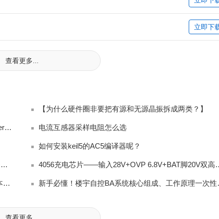
立即下
查看更多...
【为什么硬件圈非要把有源和无源晶振拆成两类？】
J-Flash V6.44b 加载 Keil AC6 生成 Hex 报 Checksum error
电流互感器采样电阻怎么选
如何安装keil5的AC5编译器呢？
平芯微HY2120锂电池保护IC完整方案解读：保护芯片+双MOS+充电IC三合一
4056充电芯片——输入28V+OVP 
智慧园区升级必备！IBMS如何重构园区运营逻辑，降本又提效
新手必懂！楼宇
查看更多...