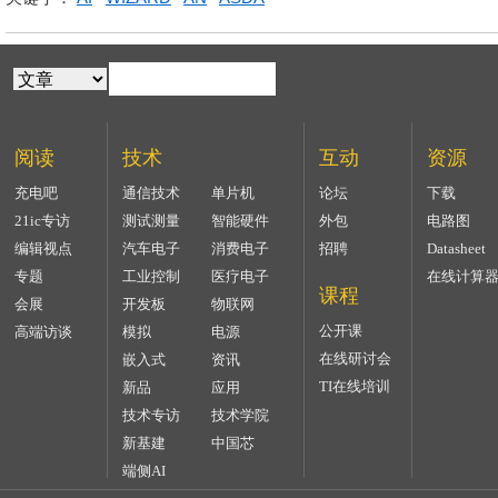
阅读
技术
互动
资源
充电吧
通信技术
单片机
论坛
下载
21ic专访
测试测量
智能硬件
外包
电路图
编辑视点
汽车电子
消费电子
招聘
Datasheet
专题
工业控制
医疗电子
在线计算
课程
会展
开发板
物联网
公开课
高端访谈
模拟
电源
在线研讨会
嵌入式
资讯
TI在线培训
新品
应用
技术专访
技术学院
新基建
中国芯
端侧AI