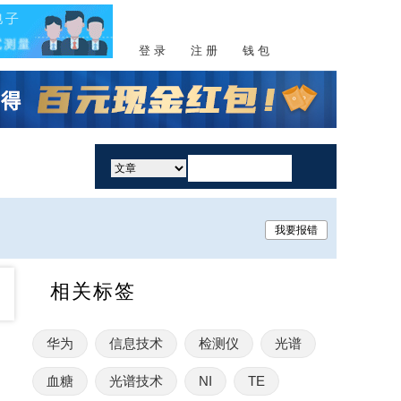
登 录
注 册
钱 包
活动
我要报错
相关标签
华为
信息技术
检测仪
光谱
血糖
光谱技术
NI
TE