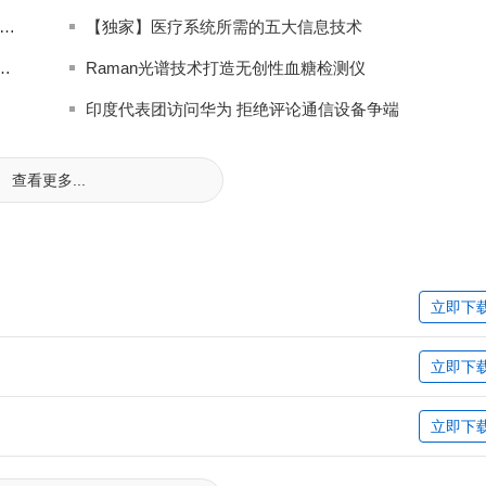
.Sudhir G.Subramanya：新的封装结构有助于更好降低成本
【独家】医疗系统所需的五大信息技术
ni Kengeri HKMG成28奈米量产致胜关键
Raman光谱技术打造无创性血糖检测仪
印度代表团访问华为 拒绝评论通信设备争端
查看更多...
立即下
立即下
立即下