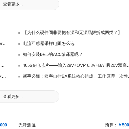
查看更多...
【为什么硬件圈非要把有源和无源晶振拆成两类？】
J-Flash V6.44b 加载 Keil AC6 生成 Hex 报 Checksum error
电流互感器采样电阻怎么选
如何安装keil5的AC5编译器呢？
平芯微HY2120锂电池保护IC完整方案解读：保护芯片+双MOS+充电IC三合一
4056充电芯片——输入28V+OVP 
智慧园区升级必备！IBMS如何重构园区运营逻辑，降本又提效
新手必懂！楼宇
查看更多...
000
光纤测温
预算：
￥500