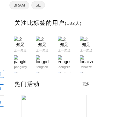
BRAM
SE
关注此标签的用户
(182人)
之一知足
之一知足
之一知足
之一知足
pangkitty
tongpcb
eengrzh
fortaczx
载
nikel
热门活动
lyp123010
lenjohn0591
更多
weldon116
载
cai_mouse
cai_mouse
cai_mouse
cai_mouse
载