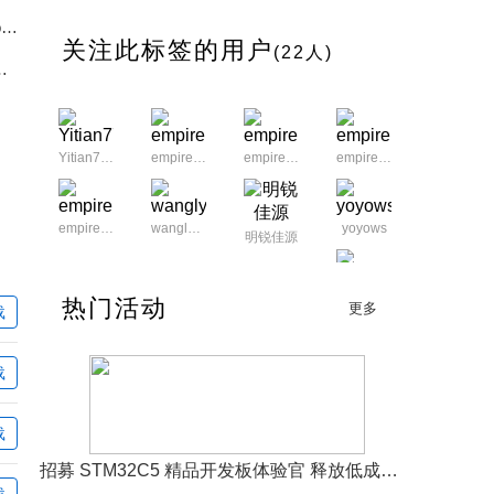
美国万通证券宣布为其客户Artificial Intelligence Technology Solutions Inc.（OTC:AITX)成功完成70万美元的私人配售
关注此标签的用户
(22人)
团队，规模化推行AI驱动增长
Yitian7777
empirepan
empirepan
empirepan
empirepan
wangly26
yoyows
明锐佳源
z8848
热门活动
更多
载
LEDS
xiaoxiao521
载
叶春勇
安泰测试Agitek
载
JYLBW
JWT20202
jack821119
wolfskin
招募 STM32C5 精品开发板体验官 释放低成本、低功耗、高效率开发魅力
载