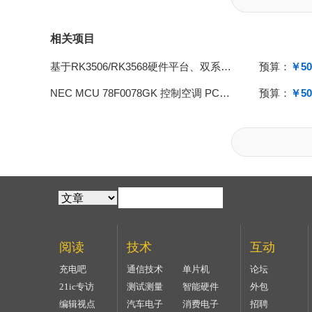
相关项目
基于RK3506/RK3568硬件平台、双系统架构的EtherCAT主
预算：
￥50
NEC MCU 78F0078GK 控制空调 PCBA
预算：
￥50
阅读
技术
互动
充电吧
通信技术
单片机
论坛
21ic专访
测试测量
智能硬件
外包
编辑视点
汽车电子
消费电子
招聘