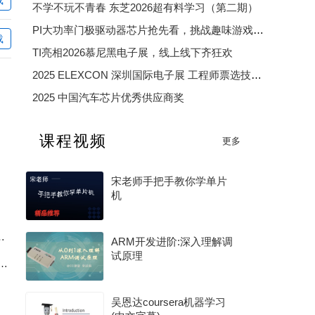
不学不玩不青春 东芝2026超有料学习（第二期）
206022219002
zhujun615
huang8089
PI大功率门极驱动器芯片抢先看，挑战趣味游戏赢精美好礼
载
TI亮相2026慕尼黑电子展，线上线下齐狂欢
2025 ELEXCON 深圳国际电子展 工程师票选技术大奖
2025 中国汽车芯片优秀供应商奖
2025 年度电子产业卓越奖
课程视频
更多
2026 年度 MCU 行业评选（硬核芯・MCU 专项奖）
宋老师手把手教你学单片
机
6.8V+BAT脚20V双高耐压全解读
ARM开发进阶:深入理解调
试原理
自控BA系统核心组成、工作原理一次性讲透
吴恩达coursera机器学习