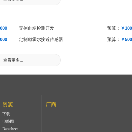
000
无创血糖检测开发
预算：
￥100
000
定制磁霍尔接近传感器
预算：
￥500
查看更多...
资源
厂商
下载
电路图
Datasheet