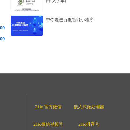
(中文字幕)
带你走进百度智能小程序
00
00
21ic 官方微信
嵌入式微处理器
21ic微信视频号
21ic抖音号