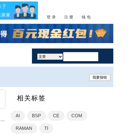
登 录
注 册
钱 包
活动
我要报错
相关标签
AI
BSP
CE
COM
DXC 任命 Holly Grant 为 LabX 总裁，强化该部门作为核心 AI 增长引擎的角色
RAMAN
TI