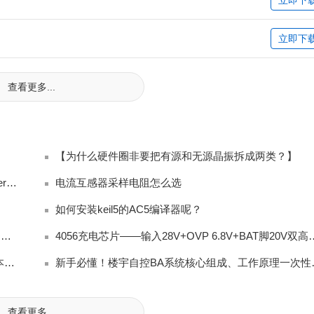
立即下
查看更多...
【为什么硬件圈非要把有源和无源晶振拆成两类？】
J-Flash V6.44b 加载 Keil AC6 生成 Hex 报 Checksum error
电流互感器采样电阻怎么选
如何安装keil5的AC5编译器呢？
平芯微HY2120锂电池保护IC完整方案解读：保护芯片+双MOS+充电IC三合一
4056充电芯片——输入28V+OVP 
智慧园区升级必备！IBMS如何重构园区运营逻辑，降本又提效
新手必懂！楼宇
查看更多...