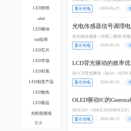
离标定（Offset + Scal
LED照明
2026-06-23
显示光电
致固定偏移或非线性误差。本文以常见单点
oled
精度验证方法。
光电传感器信号调理电
LED驱动
在光电传感器（光电二极管/光电
led应用
压，再进行二级增益与滤波。增
2026-06-23
显示光电
LED芯片
被淹没。本文以 PIN光电二极管 
LED市场
LCD背光驱动的效率
LED封装
在LCD背光驱动（Boost / S
程师只按“电感值”选型，却忽略了
LED创意产品
2026-06-23
显示光电
0mA）Boost驱动（如MP3302
LED散热
OLED驱动IC的Ga
LED新品
在OLED（AMOLED/PMOLED）显示
光机电领域
与主观亮度感知是否呈线性，直接
2026-06-23
显示光电
O
更多
光学设计
题，根子在Gamma表未针对OLED二极