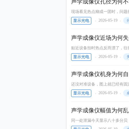
声学成像仪孔径为何不
现场看见热点糊成一团时，问题
孔径和工作频段配错，再亮的伪
2026-05-19
显示光电
声学成像仪近场为何失
贴近设备拍时热点反而漂了，往
进入近场后，传播路径、相位差
2026-05-19
显示光电
判断。
声学成像仪机身为何自
还没对准设备，图上就已经有固
仪一旦把机身振动、风扇噪声或
2026-05-19
显示光电
声学成像仪幅值为何乱
同一处泄漏今天显示八十多分贝
拿来做维护排序。声学成像仪想从