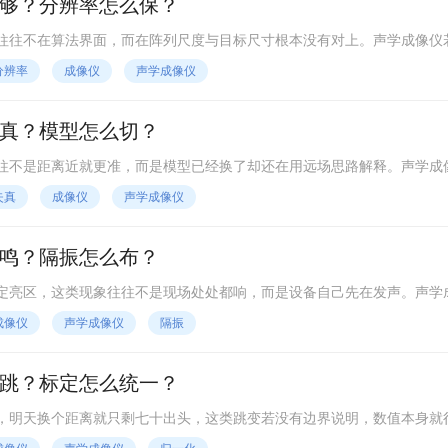
够？分辨率怎么保？
往往不在算法界面，而在阵列尺度与目标尺寸根本没有对上。声学成像仪
彩色也只是把模糊结果画得更醒目。
分辨率
成像仪
声学成像仪
真？模型怎么切？
往不是距离近就更准，而是模型已经换了却还在用远场思路解释。声学成
和聚焦深度都会明显改变，平面波假设若不及时切换，图像就会先失真再
失真
成像仪
声学成像仪
鸣？隔振怎么布？
定亮区，这类现象往往不是现场处处都响，而是设备自己先在发声。声学
支架摩擦声带进阵列，后端波束形成会很认真地把这些内部噪声也定位出
成像仪
声学成像仪
隔振
跳？标定怎么统一？
，明天换个距离就只剩七十出头，这类跳变若没有边界说明，数值本身就
“找位置”进一步走到“可比较”，幅值标定和距离补偿必须先统一口径。