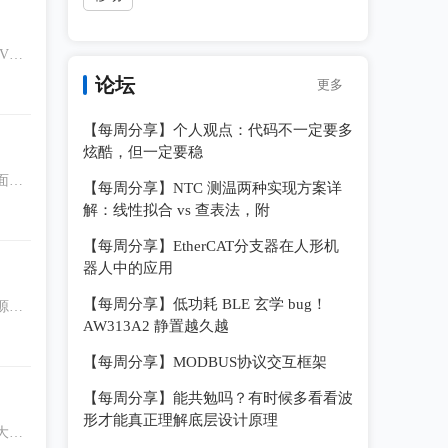
VDS
完整性对
论坛
更多
本文
【每周分享】个人观点：代码不一定要多
炫酷，但一定要稳
面对
【每周分享】NTC 测温两种实现方案详
。
解：线性拟合 vs 查表法，附
【每周分享】EtherCAT分支器在人形机
器人中的应用
【每周分享】低功耗 BLE 玄学 bug！
源一
AW313A2 静置越久越
布站
【每周分享】MODBUS协议交互框架
【每周分享】能共勉吗？有时候多看看波
形才能真正理解底层设计原理
大程