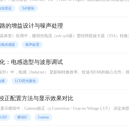
e校正）才能满足标称精度（通常±2~5cm）。未标定模块常因光学延时、电路传播
激光雷达
ToF模块
ToF模块（VL53L0X / TF‑Mini / Benewake）为例，说明标定
路的增益设计与噪声处理
晶体管）应用中，微弱光电流（nA~µA级）需经跨阻放大器（TIA）转换
益设计不当会导致信噪比（SNR）不足或输出饱和；噪声处理不好则微弱
光电传感器
噪声处理
+ 运放（OPA381 / AD8605） 为例，说明增益级设计要点与噪声抑制方法
优化：电感选型与波形调试
EPIC拓扑）中，电感（Inductor） 是影响转换效率、纹波与EMI的核心元件。
饱和电流、DCR、磁芯损耗对效率的影响。本文以典型 6-LED串联（约20
电感
LCD背光驱动
/TPS61165） 为例，说明电感选型与波形调试步骤。
mma校正配置方法与显示效果对比
模组中，Gamma校正（γ Correction / Gray‑to‑Voltage LUT） 决定
影响色彩还原、灰阶过渡自然度和暗部细节。很多“偏黄/偏绿/灰阶并级
LED
驱动IC
Gamma
管特性配置。本文以Solomon SSD1306/SSD1327或Novatek NT3551