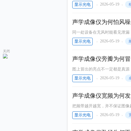
度取决于各通道是否保持同一时
2026-05-19
显示光电
声学成像仪为何怕风噪
同一处设备在无风时能看见泄漏
染。声学成像仪对风噪敏感，并
2026-05-19
显示光电
造强烈假信号。
关闭
声学成像仪旁瓣为何冒
图上冒出的亮点不一定都是真源
会把强声源周围的泄漏能量投射
2026-05-19
显示光电
声学成像仪宽频为何发
把频带越开越宽，并不保证图像
叠在一起。声学成像仪做宽频成
2026-05-19
显示光电
信息，而是一张发花的综合色图