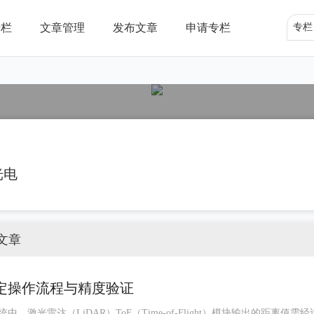
专栏
文章管理
发布文章
申请专栏
专栏
道
光电
文章
标定操作流程与精度验证
，激光雷达（LiDAR）ToF（Time‑of‑Flight）模块输出的距离值需经