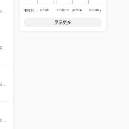
yifeidengdai
zrddyhm
jiazhen121q
lzdestiny
咆哮的熊爸爸
若把
显示更多
changlele
wdh1986
复制忍者
房脊上的老猫
像仪
误导
chris527
dongtybh
touchexplorer
cuiyuhe
维新315
成像
来。
xl4025
菜鸟81号
很难
漂流大帅哥