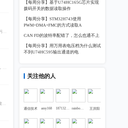
【每周分享】基于U74HC165G芯片实现
拨码开关的数据读取操作
【每周分享】STM32H743使用
PWM+DMA+FMC的方式读取A
污
CAN FD的波特率配错了，怎么也通不上
置制
【每周分享】用万用表电压档为什么测试
不到U74HC595输出通道的电
，就
关注他的人
被硬
amy168
18713271819cxy
rainbow9527
通信技术
王洪阳
整的