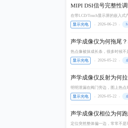
动IC为例说明操作。
科技产品
MIPI DSI信号完
LED人物
在带LCD/Touch显示屏的嵌入式产品中
-like, 200mV~1.2V Swing
通信周刊
2026-06-23
显示光电
M
差分阻抗匹配（100Ω±10%
PDPI
给出DSI差分对的PCB走线与端
声学成像仪为何拖尾？
COB显示屏
热点像被抹成长条，很多时候不
PDPI显示资讯
旋转件、往复机构或间歇泄漏，
2026-05-22
显示光电
万物皆可联
声学成像仪反射为何拉
明明泄漏在阀门旁边，图上热点
起拍进来了。声学成像仪面对大
2026-05-22
显示光电
不换，定位就会被多路径拉偏。
声学成像仪相位为何跑
定位突然整体偏一边，常常不是