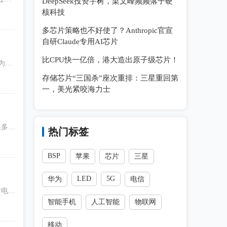
DeepSeek投资宇树，梁文峰频频落子硬
延迟导
核科技
流程与
多芯片策略也不好使了？Anthropic官宣
自研Claude专用AI芯片
比CPU快一亿倍，港大造出原子级芯片！
为电
信号
存储芯片“三国杀”座次重排：三星重回第
。
一，美光紧咬海力士
很多工
热门标签
V/6
BSP
苹果
芯片
三星
LED
5G
华为
电信
灰阶电压
智能手机
人工智能
物联网
”问
0类驱
移动