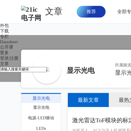
文章
推荐
全部
首页
论坛
外包
下载
专栏
Datasheet
公开课
更多
登录
|
注册
文章
所属频
显示光电
显示
显示光电
最新文章
最热
显示光电
电源-LED驱动
激光雷达ToF模块的
LEDs
在机器人、AGV与无人机避障系统中