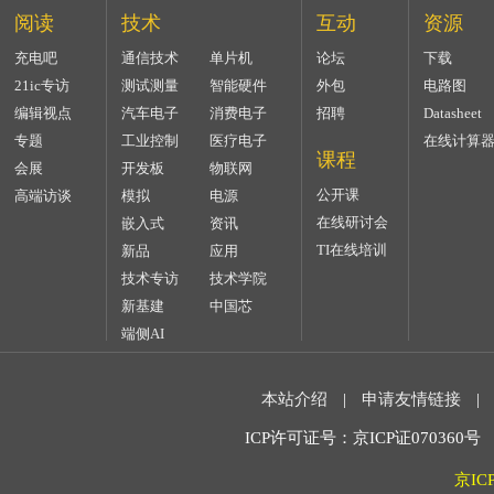
阅读
技术
互动
资源
充电吧
通信技术
单片机
论坛
下载
21ic专访
测试测量
智能硬件
外包
电路图
编辑视点
汽车电子
消费电子
招聘
Datasheet
专题
工业控制
医疗电子
在线计算
课程
会展
开发板
物联网
公开课
高端访谈
模拟
电源
在线研讨会
嵌入式
资讯
TI在线培训
新品
应用
技术专访
技术学院
新基建
中国芯
端侧AI
本站介绍
|
申请友情链接
|
ICP许可证号：京ICP证070360号 2
京IC