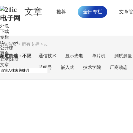
文章
推荐
全部专栏
文章
首页
论坛
外包
下载
专栏
Datasheet
21ic首页
>
所有专栏
> ic
公开课
更多
频道筛选：
不限
通信技术
显示光电
单片机
测试测量
登录
|
注册
文章
芯闻号
嵌入式
技术学院
厂商动态