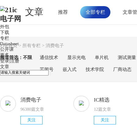
文章
推荐
全部专栏
文章
首页
论坛
外包
下载
专栏
Datasheet
21ic首页
>
所有专栏
> 消费电子
公开课
更多
频道筛选：
不限
通信技术
显示光电
单片机
测试测量
登录
|
注册
文章
芯闻号
嵌入式
技术学院
厂商动态
消费电子
IC精选
96380篇文章
12篇文章
关注
关注