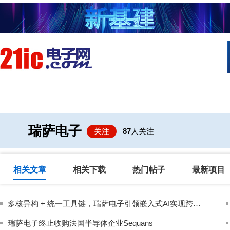
首页
技术/专栏
阅读
社区互
瑞萨电子
关注
87
人关注
相关文章
相关下载
热门帖子
最新项目
多核异构 + 统一工具链，瑞萨电子引领嵌入式AI实现跨界融合
瑞萨电子终止收购法国半导体企业Sequans