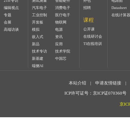
21ic专访
测试测量
智能硬件
外包
电路图
编辑视点
汽车电子
消费电子
招聘
Datasheet
专题
工业控制
医疗电子
在线计算
课程
会展
开发板
物联网
公开课
高端访谈
模拟
电源
在线研讨会
嵌入式
资讯
TI在线培训
新品
应用
技术专访
技术学院
新基建
中国芯
端侧AI
本站介绍
|
申请友情链接
|
ICP许可证号：京ICP证070360号 2
京IC