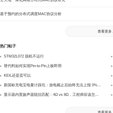
基于预约的分布式调度MAC协议分析
查看更多..
热门帖子
STM32L072 脱机不运行
替代料如何实现Pin-to-Pin上板即用
KEIL还是蛮可以
新国标充电宝电量计踩坑：放电截止后始终无法上报 0% 电量完整排查
显示器内置扬声器阻抗匹配：4Ω vs 8Ω，工程师应该怎么选？
查看更多..