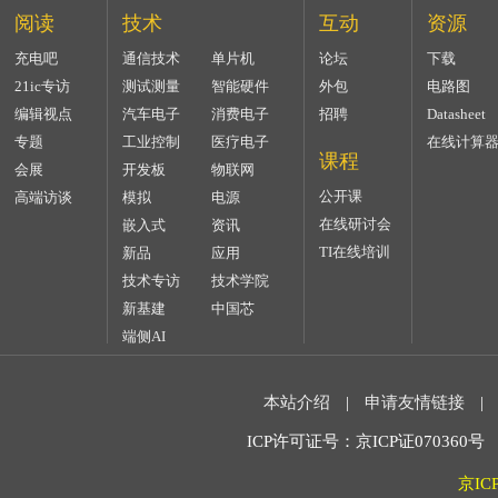
阅读
技术
互动
资源
充电吧
通信技术
单片机
论坛
下载
21ic专访
测试测量
智能硬件
外包
电路图
编辑视点
汽车电子
消费电子
招聘
Datasheet
专题
工业控制
医疗电子
在线计算
课程
会展
开发板
物联网
公开课
高端访谈
模拟
电源
在线研讨会
嵌入式
资讯
TI在线培训
新品
应用
技术专访
技术学院
新基建
中国芯
端侧AI
本站介绍
|
申请友情链接
|
ICP许可证号：京ICP证070360号 2
京IC