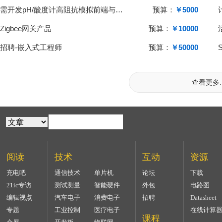
需开发pH/酸度计高阻抗模拟前端与单片机系统
预算：
￥5000
Zigbee网关产品
预算：
￥10000
招聘-嵌入式工程师
预算：
￥50000
查看更多..
阅读
技术
互动
资源
充电吧
通信技术
单片机
论坛
下载
21ic专访
测试测量
智能硬件
外包
电路图
编辑视点
汽车电子
消费电子
招聘
Datasheet
专题
工业控制
医疗电子
在线计算
课程