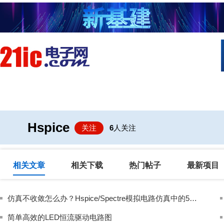
首页
技术/专栏
阅读
社区互
Hspice
关注
6
人关注
相关文章
相关下载
热门帖子
最新项目
仿真不收敛怎么办？Hspice/Spectre模拟电路仿真中的5大收敛难题破解指南
简单高效的LED恒流驱动电路图