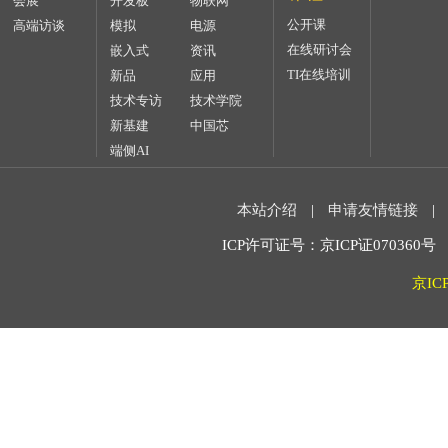
会展
开发板
物联网
公开课
高端访谈
模拟
电源
在线研讨会
嵌入式
资讯
TI在线培训
新品
应用
技术专访
技术学院
新基建
中国芯
端侧AI
本站介绍
|
申请友情链接
|
ICP许可证号：京ICP证070360号 2
京IC