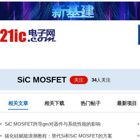
首页
技术/专栏
阅读
社区互
SiC MOSFET
关注
34
人关注
相关文章
相关下载
热门帖子
最新项目
SiC MOSFET跨导gm对器件与系统性能的影响
碳化硅赋能浪潮教程：替代Si和SiC MOSFET的方案