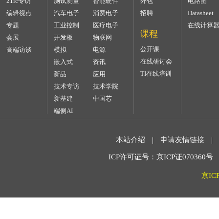
21ic专访
测试测量
智能硬件
外包
电路图
编辑视点
汽车电子
消费电子
招聘
Datasheet
专题
工业控制
医疗电子
在线计算
课程
会展
开发板
物联网
公开课
高端访谈
模拟
电源
在线研讨会
嵌入式
资讯
TI在线培训
新品
应用
技术专访
技术学院
新基建
中国芯
端侧AI
本站介绍
|
申请友情链接
|
ICP许可证号：京ICP证070360号 2
京IC