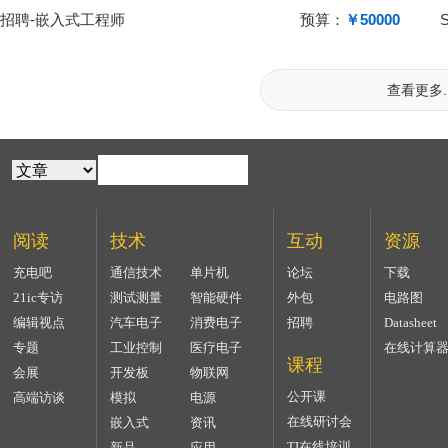
招聘-嵌入式工程师
预算：
￥50000
查看更多..
阅读
技术
互动
资源
充电吧
通信技术
单片机
论坛
下载
21ic专访
测试测量
智能硬件
外包
电路图
编辑视点
汽车电子
消费电子
招聘
Datasheet
专题
工业控制
医疗电子
在线计算
课程
会展
开发板
物联网
公开课
高端访谈
模拟
电源
在线研讨会
嵌入式
资讯
TI在线培训
新品
应用