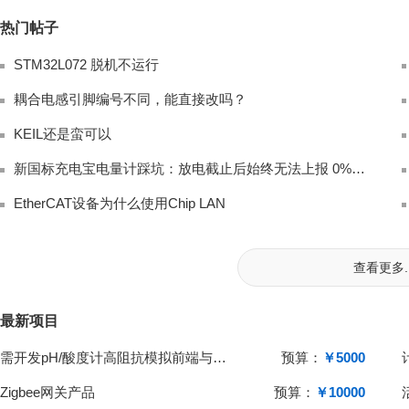
热门帖子
STM32L072 脱机不运行
耦合电感引脚编号不同，能直接改吗？
KEIL还是蛮可以
新国标充电宝电量计踩坑：放电截止后始终无法上报 0% 电量完整排查
EtherCAT设备为什么使用Chip LAN
查看更多..
最新项目
需开发pH/酸度计高阻抗模拟前端与单片机系统
预算：
￥5000
Zigbee网关产品
预算：
￥10000