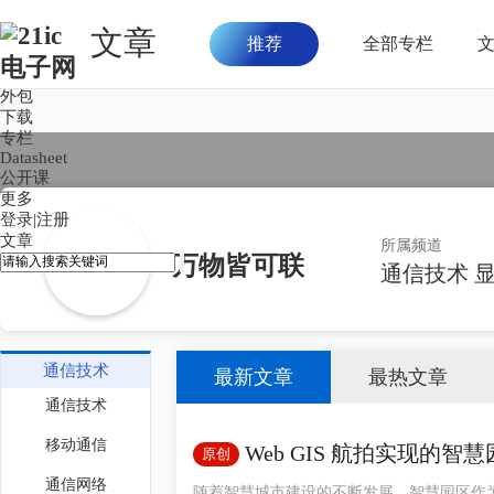
文章
推荐
全部专栏
首页
论坛
外包
下载
专栏
Datasheet
公开课
更多
登录
|
注册
文章
所属频道
万物皆可联
通信技术
通信技术
最新文章
最热文章
通信技术
移动通信
Web GIS 航拍实现的
原创
通信网络
随着智慧城市建设的不断发展，智慧园区作