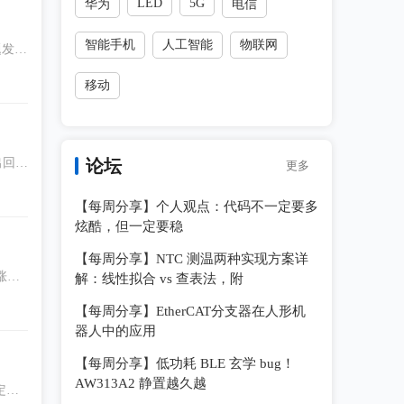
LED
5G
华为
电信
智能手机
人工智能
物联网
题发表
移动
出回
论坛
更多
【每周分享】个人观点：代码不一定要多
炫酷，但一定要稳
【每周分享】NTC 测温两种实现方案详
涨价
解：线性拟合 vs 查表法，附
【每周分享】EtherCAT分支器在人形机
器人中的应用
【每周分享】低功耗 BLE 玄学 bug！
AW313A2 静置越久越
定运