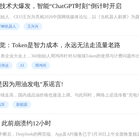
术大爆发，智能“ChatGPT时刻”倒计时开启
创始人、CEO王兴兴亮相2026中国网络媒体论坛，以《当机器人刷屏》为
宇树机器人
王兴兴
幻觉：Token是智力成本，永远无法走流量老路
兽企业大会上，360创始人周鸿祎针对AI领域Token的使用与计费问题作
机流量一样实现包月无限量使用。
英伟达
AI
周鸿祎
是因为用油发电”系谣言!
价持续走高，国内成品油价格也接连上调。与此同时，网络上还流传着“充电
不靠谱呢?
汽车
新能源
常 此前崩溃约12小时
后，DeepSeek的网页端、App及API服务已于3月30日上午全面恢复稳