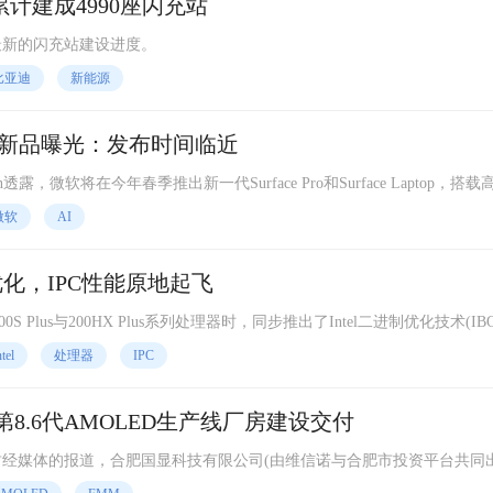
计建成4990座闪充站
最新的闪充站建设进度。
比亚迪
新能源
Laptop新品曝光：发布时间临近
n透露，微软将在今年春季推出新一代Surface Pro和Surface Laptop，搭
ke两套个平台，预计夏季前正式发布。
微软
AI
制优化，IPC性能原地起飞
 200S Plus与200HX Plus系列处理器时，同步推出了Intel二进制优化技术(IB
ntel
处理器
IPC
第8.6代AMOLED生产线厂房建设交付
技及财经媒体的报道，合肥国显科技有限公司(由维信诺与合肥市投资平台共同
OLED生产线的主厂房洁净室清扫仪式。