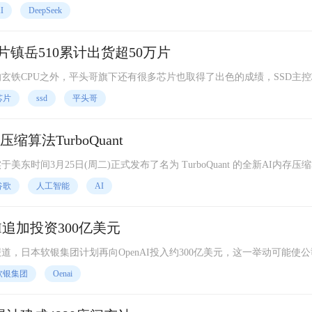
I
DeepSeek
片镇岳510累计出货超50万片
的玄铁CPU之外，平头哥旗下还有很多芯片也取得了出色的成绩，SSD主
芯片
ssd
平头哥
算法TurboQuant
h)确实于美东时间3月25日(周二)正式发布了名为 TurboQuant 的全新AI内存压
谷歌
人工智能
AI
I追加投资300亿美元
道，日本软银集团计划再向OpenAI投入约300亿美元，这一举动可能使
并引发投资者对其AI投资规模的进一步担忧。
软银集团
Oenai