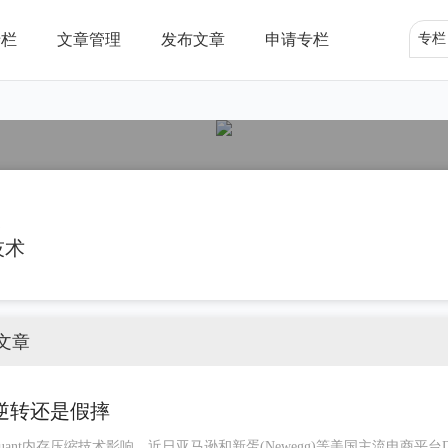
专栏
文章管理
发布文章
申请专栏
专栏
道
技术
文章
场逆转还是假摔
uant内存压缩技术影响，近日亚马逊和新蛋(Newegg)等美国主流电商平台D