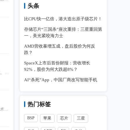
头条
比CPU快一亿倍，港大造出原子级芯片！
存储芯片“三国杀”座次重排：三星重回第
一，美光紧咬海力士
AMD营收暴增五成，盘后股价为何反
跌？
SpaceX上市后首份财报：营收增长
92%，股价为何大跌超8%？
气、稀
AI“杀死”App，中国厂商改写智能手机
热门标签
技术与
BSP
苹果
芯片
三星