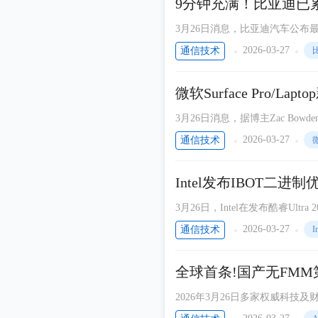
9分钟充满！比亚迪已累
3月26日消息，比亚迪汽车公布
2026-03-27
通信技术
微软Surface Pro/
3月26日消息，据博主Zac Bowde
龙X2和Intel Panther La
2026-03-27
通信技术
Intel发布IBOT二进
3月26日，Intel在发布酷睿Ultra
T)。
2026-03-27
通信技术
I
全球首条!国产无FMM
2026年3月26日多家权威科
设立)在当日举行了第8.6代AM