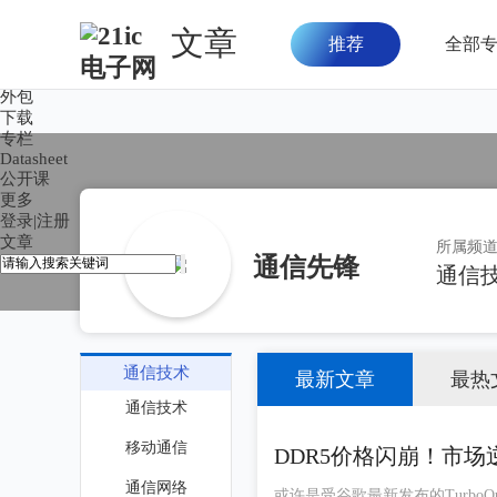
文章
推荐
全部
首页
论坛
外包
下载
专栏
Datasheet
公开课
更多
登录
|
注册
文章
所属频
通信先锋
通信
通信技术
最新文章
最热
通信技术
移动通信
DDR5价格闪崩！市
通信网络
或许是受谷歌最新发布的TurboQ