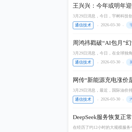
纳祥科技电子方案
王兴兴：今年或明年迎技
科技产品
3月29日消息，今日，宇树科技
演讲。
通信电源
2026-03-30
通信技术
南凌科技NOVAnet
周鸿祎戳破“AI包月”
胶粘剂前瞻探索
3月29日消息，今日，在全球独角
通信网络产品创意
应，直言Token永远无法像手
2026-03-30
通信技术
通信周刊
文传商讯
网传“新能源充电涨价
深圳科耐沃尔专业连接器
3月29日消息，最近，国际油
是因为用油发电”的说法，到底靠
纳祥科技硬核拆解
2026-03-30
通信技术
说科技
DeepSeek服务恢复正
鹰眼科技
在经历了约12小时的大规模服务中断
科技书讯