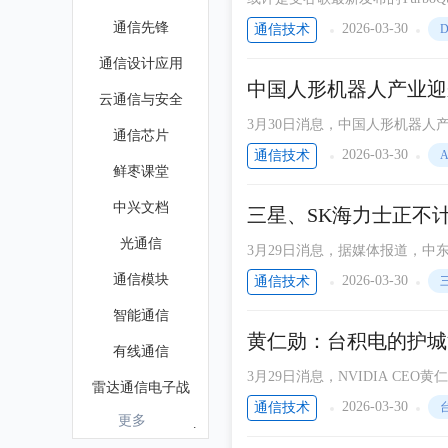
内存条价格普遍大幅下降，降幅最
通信先锋
2026-03-30
通信技术
D
通信设计应用
中国人形机器人产业迎
云通信与安全
3月30日消息，中国人形机器人
通信芯片
2026-03-30
通信技术
A
鲜枣课堂
中兴文档
三星、SK海力士正不
光通信
3月29日消息，据媒体报道，
释剂、乙醇和异丙醇(IPA)等
通信模块
2026-03-30
通信技术
智能通信
黄仁勋：台积电的护城
有线通信
3月29日消息，NVIDIA C
雷达通信电子战
客户导向两大核心优势，成为支
2026-03-30
通信技术
更多
无线通信电子电路图