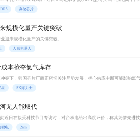
高可达29%。
DR5
存储芯片
来规模化量产关键突破
产业迎来规模化量产的关键突破。
I
人形机器人
计成本抢夺氦气库存
中东冲突下，韩国芯片厂商正密切关注局势发展，担心供应中断可能影响氦
关键原材料的供应，其中氦气供应风险已然暴露。
三星
SK海力士
河无人能取代
EO黄仁勋近日在接受科技节目专访时，对台积电给出高度评价，称其凭借先进
撑全球AI需求快速转化为实际产能的关键力量。
台积电
2nm