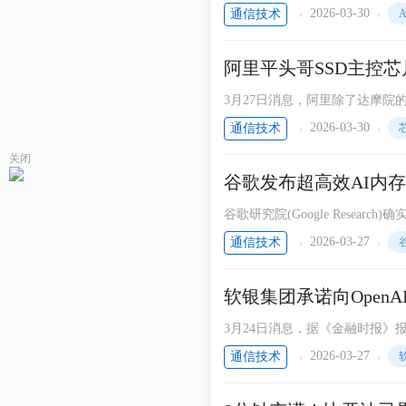
行。
2026-03-30
通信技术
A
吴先生
无线音频传输
阿里平头哥SSD主控芯
IOTE物联网展
3月27日消息，阿里除了达摩院
不知不觉中也突破50万片了。
小螃蟹说ARM
2026-03-30
通信技术
关闭
万物皆可联
谷歌发布超高效AI内存压缩
智能矿山设备浅析
谷歌研究院(Google Researc
深圳市硅天下科技有限公司
法。
2026-03-27
通信技术
物联网助力数字中国
高精度定位
软银集团承诺向OpenA
3月24日消息，据《金融时报》报
破其长期设定的关键财务约束，
2026-03-27
通信技术