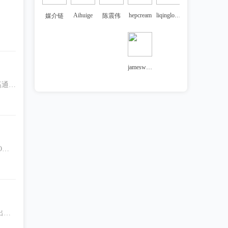
Aihuige
hepcream
liqinglong1023
媒介链
陈震伟
jameswangchip
载高通骁
O
出资