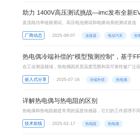
助力 1400V高压测试挑战—imc发布全新EV
直流电功率链路测试、高压电池测试和电驱动系统测试首选
厂商动态
2025-08-07
连接器
电动汽车
热
热电偶冷端补偿的“模型预测控制”，基于F
在工业测温领域，热电偶因其宽温度范围和高可靠性被广泛
偿、固定补偿等存在响应滞后、环境适应性差等问题，难以满足
嵌入式分享
2025-07-16
冷端补偿
热电偶
术通过构建动态非线性校正模型，结合硬件并行计算优势，
详解热电偶与热电阻的区别
热电偶和热电阻都是常用的温度传感器，它们的工作原理不
技术前线
2025-02-17
热电阻
热电偶