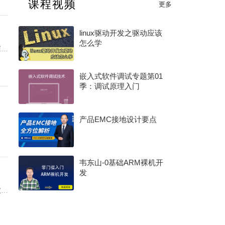
课程视频
更多
2025 年度电子产业卓越奖
linux驱动开发之驱动应该
怎么学
探头
嵌入式软件调试专题第01
季：调试原理入门
产品EMC接地设计要点
韦东山-0基础ARM裸机开
发
究了
测