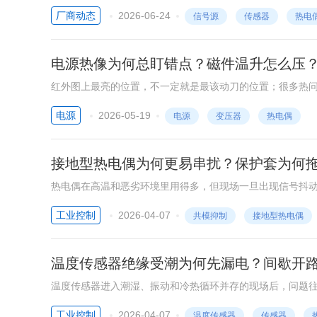
厂商动态
2026-06-24
信号源
传感器
热电
电源热像为何总盯错点？磁件温升怎么压
红外图上最亮的位置，不一定就是最该动刀的位置；很多热
电源若只凭一张热像图做整改，常会把铜损、铁损和界面热
电源
2026-05-19
电源
变压器
热电偶
接地型热电偶为何更易串扰？保护套为何
热电偶在高温和恶劣环境里用得多，但现场一旦出现信号抖
量链改写了。
工业控制
2026-04-07
共模抑制
接地型热电偶
温度传感器绝缘受潮为何先漏电？间歇开
温度传感器进入潮湿、振动和冷热循环并存的现场后，问题
状态让读数还在跳，却已经不再可信。
工业控制
2026-04-07
温度传感器
传感器