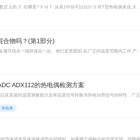
的 S ,在哪里? V /d T .从表1中你可以估计 S 对T型热电偶来说,大
本身是温度的函数,所以T型热电偶的电压温度曲线 图2 这并不是线性的,我们不能简单
合物吗？(第1部分)
金属导线在一端焊接在一起。他们是坚固的,在广泛的温度范围内工作,产
DC ADX112的热电偶检测方案
心元件，以其直接的温度测量能力及将温度信号转换为热电动势信号的特性，广
表)实现，将热电势信号准确转换为被测介质的温度值。热电偶以其结构的
热电偶
以及便于远程传输的输出信号等优势，确立了其在工业测量中的重要地位
同的导体或半导体连接成闭合回路时，如果两个接触点的温度不同，回路