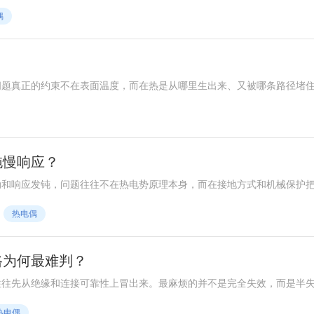
偶
？
问题真正的约束不在表面温度，而在热是从哪里生出来、又被哪条路径堵
阻混成同一个热点。
拖慢响应？
动和响应发钝，问题往往不在热电势原理本身，而在接地方式和机械保护
热电偶
路为何最难判？
往往先从绝缘和连接可靠性上冒出来。最麻烦的并不是完全失效，而是半
热电偶