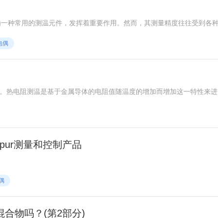
为一种常用的测温元件，发挥着重要作用。然而，其测量精度往往受到各
准确性和可靠性的关键。
电偶
种温度检测器。热电阻测温是基于金属导体的电阻值随温度的增加而增加这一特性来
铂热电阻的测量精确度是最高的，它不仅广泛应用于工业测温，而且被制
铂和铜，此外，已开始采用镍、锰和铑等材料制造热电阻。金属热电阻常
阻材料除铂丝外，还有铜、镍、铁、铁—镍等。
oxspur测量和控制产品
偶
合物吗？(第2部分)