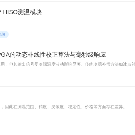
 HISO测温模块
电偶
PGA的动态非线性校正算法与毫秒级响应
应用，但其输出信号受冷端温度波动影响显著。传统冷端补偿方法如冰点
现代工业对毫秒级动态响应的需求。基于FPGA的模型预测控制(MPC)
可实现冷端补偿的毫秒级响应与亚摄氏度级精度。
同，因此在测温范围、精度、灵敏度、稳定性、价格等方面存在差异。