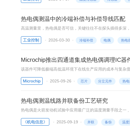
热电偶测温中的冷端补偿与补偿导线匹配
高温测量里，热电偶是否可信，关键往往不在探头插得多深
之外就已产生。
工业控制
2026-03-30
冷端补偿
电偶
热电
Microchip推出四通道集成热电偶调理IC器件
该器件可降低极端高低温环境下在线生产应用的成本与复杂
Microchip
2025-09-26
芯片
分立元件
热电
热电偶测温线路并联备份工艺研究
热电偶是火箭发动机试验中应用最广泛的温度测量手段之一 , 
热电偶测温线路并联备份连接工艺 ,使用热电偶并联测温线路
《机电信息》
2025-09-19
并联
备份
温度
点失效风险 ,提高试验系统可靠性的目的 。