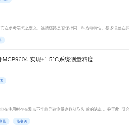
，而在参考端怎么定义、连接链路是否保持同一种热电特性。很多误差在
偶
MCP9604 实现±1.5°C系统测量精度
度
偶
但在使用时存在测点不牢靠导致测量参数获取失 败的缺点 。鉴于此 ,研
代替传统的单路测温连接方式。试验 证明 ,该方法可以有效达到降低试验
测量
热电偶