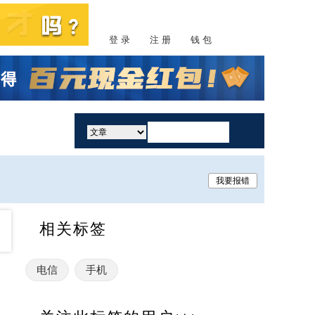
登 录
注 册
钱 包
活动
我要报错
相关标签
电信
手机