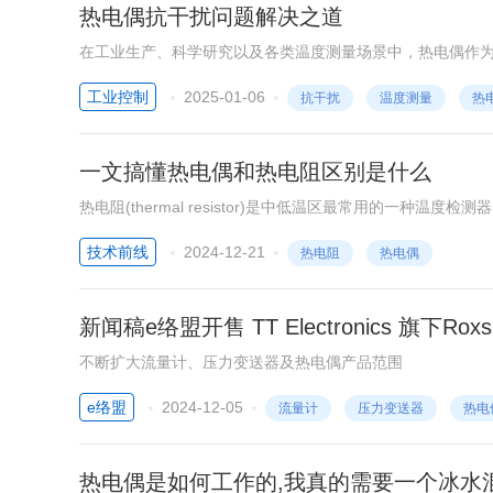
热电偶抗干扰问题解决之道
在工业生产、科学研究以及各类温度测量场景中，热电偶作
扰因素的影响，解决热电偶的抗干扰问题成为确保温度测量
工业控制
2025-01-06
抗干扰
温度测量
热
一文搞懂热电偶和热电阻区别是什么
热电阻(thermal resistor)是中低温区最常用的一
温度测量的。它的主要特点是测量精度高，性能稳定。其中
技术前线
2024-12-21
热电阻
热电偶
准的基准仪。热电阻大都由纯金属材料制成，应用最多的是
感温材料种类较多，最常用的是铂丝。工业测量用金属热电
新闻稿e络盟开售 TT Electronics 旗下R
不断扩大流量计、压力变送器及热电偶产品范围
e络盟
2024-12-05
流量计
压力变送器
热电
热电偶是如何工作的,我真的需要一个冰水混