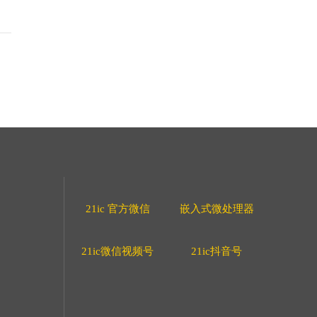
21ic 官方微信
嵌入式微处理器
21ic微信视频号
21ic抖音号