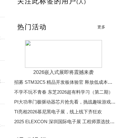
关注此标签的用户
(人)
热门活动
更多
住。
2026嵌入式展即将震撼来袭
把测
招募 STM32C5 精品开发板体验官 释放低成本、低功耗、高效率开发魅力
不学不玩不青春 东芝2026超有料学习（第二期）
PI大功率门极驱动器芯片抢先看，挑战趣味游戏赢精美好礼
TI亮相2026慕尼黑电子展，线上线下齐狂欢
2025 ELEXCON 深圳国际电子展 工程师票选技术大奖
失效
2025 中国汽车芯片优秀供应商奖