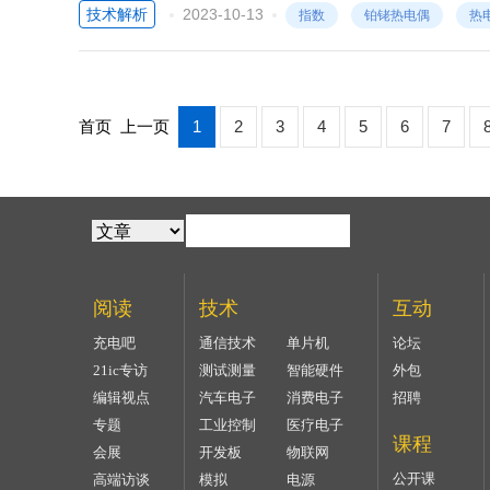
技术解析
2023-10-13
指数
铂铑热电偶
热
首页
上一页
1
2
3
4
5
6
7
阅读
技术
互动
充电吧
通信技术
单片机
论坛
21ic专访
测试测量
智能硬件
外包
编辑视点
汽车电子
消费电子
招聘
专题
工业控制
医疗电子
课程
会展
开发板
物联网
公开课
高端访谈
模拟
电源