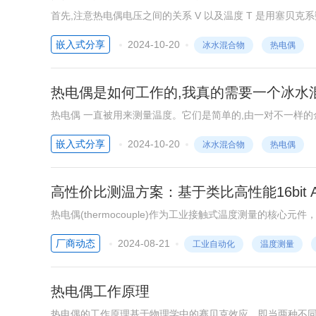
首先,注意热电偶电压之间的关系 V 以及温度 T 是用塞贝克系数定义
等于14.862mV/300k,或49.54mM/K。不过, S 它
嵌入式分享
2024-10-20
冰水混合物
热电偶
以这种方式增加温度。
热电偶是如何工作的,我真的需要一个冰水混
热电偶 一直被用来测量温度。它们是简单的,由一对不一样的
容易测量的电压,不需要外部激励。
嵌入式分享
2024-10-20
冰水混合物
热电偶
高性价比测温方案：基于类比高性能16bit A
热电偶(thermocouple)作为工业接触式温度测量的核
用于各种工业测温场合。这种转换过程通过电气仪表(二次仪
厂商动态
2024-08-21
工业自动化
温度测量
洁性、制造的便捷性、宽广的测量范围、高精度、小惯性，
热电偶工作原理
热电偶的工作原理基于物理学中的赛贝克效应，即当两种不