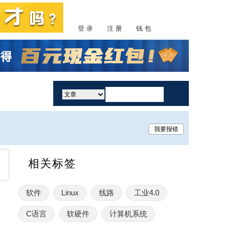
登 录
注 册
钱 包
活动
我要报错
相关标签
软件
Linux
线路
工业4.0
C语言
软硬件
计算机系统