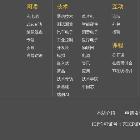
阅读
技术
互动
充电吧
通信技术
单片机
论坛
21ic专访
测试测量
智能硬件
外包
编辑视点
汽车电子
消费电子
招聘
专题
工业控制
医疗电子
课程
会展
开发板
物联网
公开课
高端访谈
模拟
电源
在线研讨会
嵌入式
资讯
TI在线培训
新品
应用
技术专访
技术学院
新基建
中国芯
端侧AI
本站介绍
|
申请友
ICP许可证号：京ICP证07