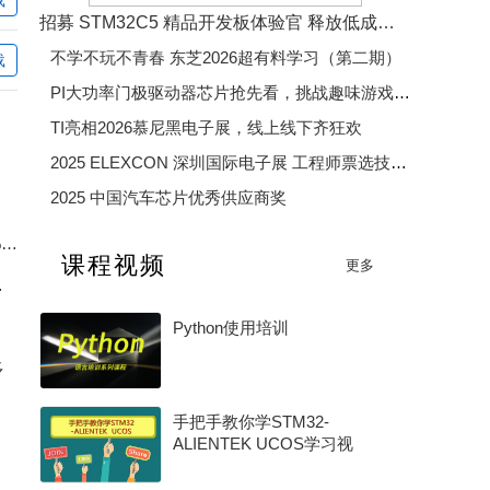
唯爱珊
招募 STM32C5 精品开发板体验官 释放低成本、低功耗、高效率开发魅力
不学不玩不青春 东芝2026超有料学习（第二期）
载
yanyuroom
han686090
PI大功率门极驱动器芯片抢先看，挑战趣味游戏赢精美好礼
TI亮相2026慕尼黑电子展，线上线下齐狂欢
bsxgy
452329546
lhb_ustsd
天地摩登恒
2025 ELEXCON 深圳国际电子展 工程师票选技术大奖
2025 中国汽车芯片优秀供应商奖
2025 年度电子产业卓越奖
新国标充电宝电量计踩坑：放电截止后始终无法上报 0% 电量完整排查
课程视频
更多
2026 年度 MCU 行业评选（硬核芯・MCU 专项奖）
0G 架构讲起
Python使用培训
多
手把手教你学STM32-
ALIENTEK UCOS学习视
频