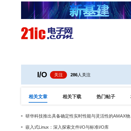
首页
技术/专栏
阅读
I/O
关注
286
人关注
相关文章
相关下载
热门帖子
研华科技推出
嵌入式Linux：深入探索文件I/O与标准I/O库