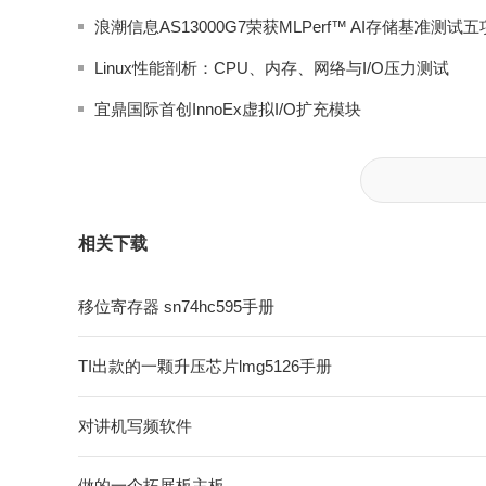
Linux性能剖析：CPU、内存、网络与I/O压力测试
宜鼎国际首创InnoEx虚拟I/O扩充模块
相关下载
移位寄存器 sn74hc595手册
TI出款的一颗升压芯片lmg5126手册
对讲机写频软件
做的一个拓展板主板