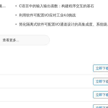
浪潮信息AS13000G7荣获MLPerf™ AI存储基准测试五项性能全球第一
C语言中的输入输出函数：构建程序交互的基石
利用软件可配置I/O应对工业4.0挑战
简化隔离式软件
查看更多...
立即下
立即下
立即下
立即下