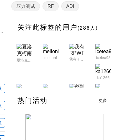
压力测试
RF
ADI
关注此标签的用户
(286人)
可配置I/O通道设计的高集成度、系统级方法
mellonl
icetea98
我有RPWT
夏洛克柯南
ka1266
载
yuhunewton
aqing11111
877049204
热门活动
说到底
更多
载
zzx0577
载
syq800
zfmcs51
gaohq
载