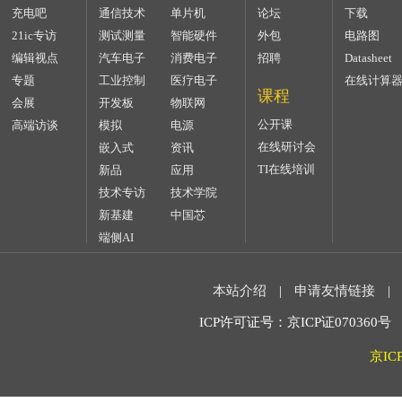
充电吧
通信技术
单片机
论坛
下载
21ic专访
测试测量
智能硬件
外包
电路图
编辑视点
汽车电子
消费电子
招聘
Datasheet
专题
工业控制
医疗电子
在线计算
课程
会展
开发板
物联网
公开课
高端访谈
模拟
电源
在线研讨会
嵌入式
资讯
TI在线培训
新品
应用
技术专访
技术学院
新基建
中国芯
端侧AI
本站介绍
|
申请友情链接
|
ICP许可证号：京ICP证070360号 2
京IC