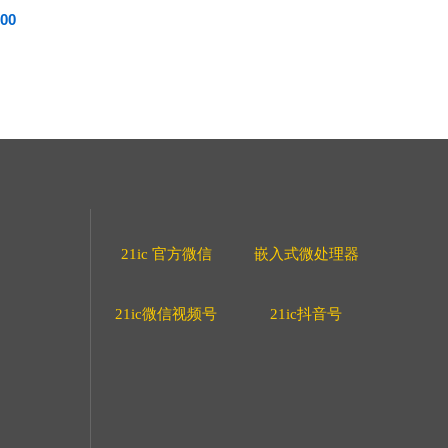
00
21ic 官方微信
嵌入式微处理器
21ic微信视频号
21ic抖音号