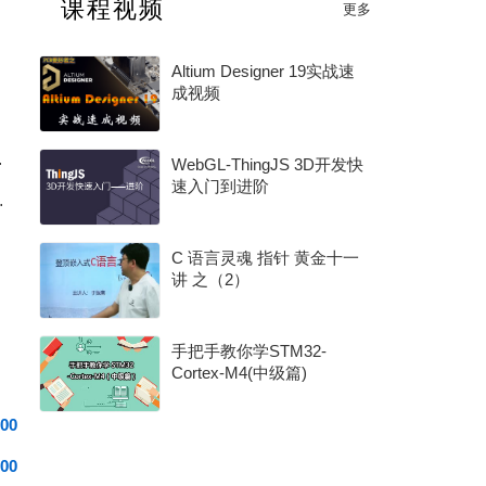
课程视频
更多
2025 年度电子产业卓越奖
Altium Designer 19实战速
成视频
0G 架构讲起
WebGL-ThingJS 3D开发快
速入门到进阶
S选型和效率优化
C 语言灵魂 指针 黄金十一
讲 之（2）
手把手教你学STM32-
Cortex-M4(中级篇)
00
00