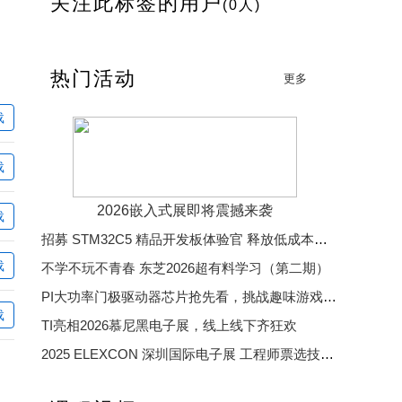
关注此标签的用户
(0人)
热门活动
更多
载
载
2026嵌入式展即将震撼来袭
载
招募 STM32C5 精品开发板体验官 释放低成本、低功耗、高效率开发魅力
载
不学不玩不青春 东芝2026超有料学习（第二期）
PI大功率门极驱动器芯片抢先看，挑战趣味游戏赢精美好礼
载
TI亮相2026慕尼黑电子展，线上线下齐狂欢
2025 ELEXCON 深圳国际电子展 工程师票选技术大奖
2025 中国汽车芯片优秀供应商奖