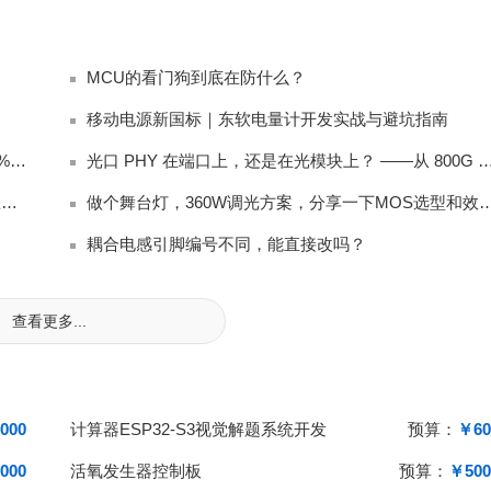
MCU的看门狗到底在防什么？
移动电源新国标｜东软电量计开发实战与避坑指南
新国标充电宝电量计踩坑：放电截止后始终无法上报 0% 电量完整排查
光口 PHY 在端口上，还是在光模块上？ ——从 80
显示器内置扬声器阻抗匹配：4Ω vs 8Ω，工程师应该怎么选？
做个舞台灯，360W调光方案，分享一下MO
耦合电感引脚编号不同，能直接改吗？
查看更多...
000
计算器ESP32-S3视觉解题系统开发
预算：
￥60
000
活氧发生器控制板
预算：
￥500