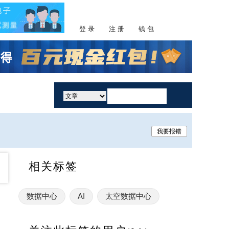
登 录
注 册
钱 包
活动
我要报错
相关标签
数据中心
AI
太空数据中心