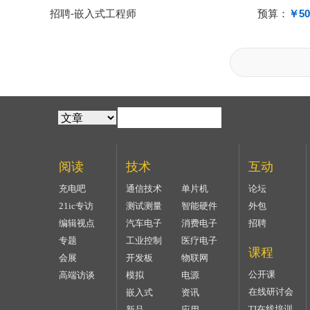
招聘-嵌入式工程师
预算：
￥50
阅读
技术
互动
充电吧
通信技术
单片机
论坛
21ic专访
测试测量
智能硬件
外包
编辑视点
汽车电子
消费电子
招聘
专题
工业控制
医疗电子
课程
会展
开发板
物联网
公开课
高端访谈
模拟
电源
在线研讨会
嵌入式
资讯
TI在线培训
新品
应用