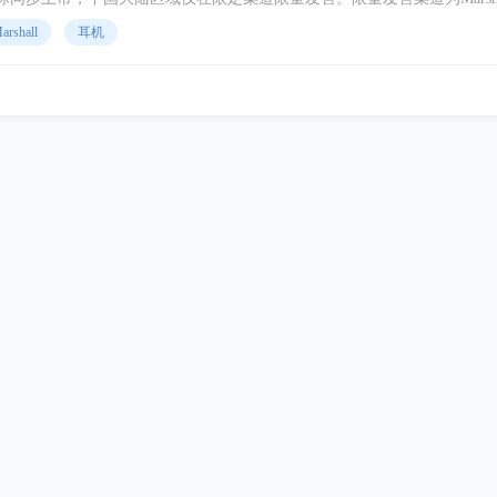
音自营旗舰店及连卡佛、LOL、K11、声音小镇线下门店。MINOR III于202
arshall
耳机
道，请参看微信公众号Marshall Headphones。