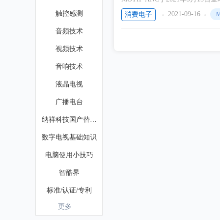
猫影音旗舰店、Marshall京东影
触控感测
2021-09-16
消费电子
M
月15日起全渠道正式开售。具体销售渠
音频技术
视频技术
音响技术
液晶电视
广播电台
纳祥科技国产替代芯片
数字电视基础知识
电脑使用小技巧
智酷界
标准/认证/专利
更多
电子胶粘剂应用