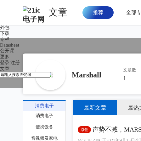
文章
推荐
全部
首页
论坛
外包
下载
专栏
Datasheet
公开课
更多
登录
|
注册
文章
文章数
Marshall
1
消费电子
最新文章
最热
消费电子
便携设备
声势不减，MARSH
原创
两款真无线耳机
音视频及家电
MOTIF ANC于2021年9月