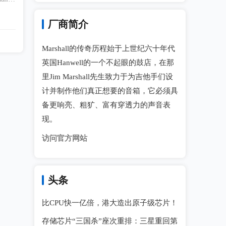
1年9
厂商简介
Marshall的传奇历程始于上世纪六十年代
英国Hanwell的一个不起眼的鼓店，在那
里Jim Marshall先生致力于为吉他手们设
计并制作他们真正想要的音箱，它必须具
备更响亮、粗犷、富有穿透力的声音表
现。
访问官方网站
头条
比CPU快一亿倍，港大造出原子级芯片！
存储芯片“三国杀”座次重排：三星重回第