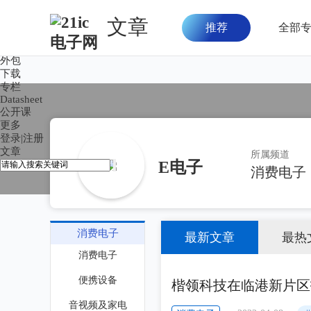
文章
推荐
全部
首页
论坛
外包
下载
专栏
Datasheet
公开课
更多
登录
|
注册
文章
所属频道
E电子
消费电子
消费电子
最新文章
最热
消费电子
便携设备
楷领科技在临港新片区
音视频及家电