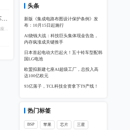
头条
车载
新版《集成电路布图设计保护条例》发
布：10月15日起施行
效应对
AI烧钱大战：科技巨头集体现金告急，
内存疯涨成关键推手
日本首起电动大巴起火！五十铃车型配韩
国LG电池
欧盟拟新建七座AI超级工厂，总投入高
达100亿欧元
93亿落子，TCL科技全资拿下T9产线！
热门标签
BSP
苹果
芯片
三星