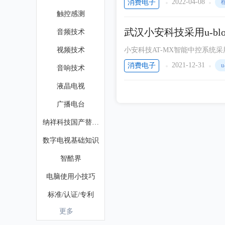
2022-04-08
消费电子
触控感测
武汉小安科技采用u-bl
音频技术
大脑”
视频技术
小安科技AT-MX智能中控系统采
城市交通规范化运营的高要求。
2021-12-31
消费电子
u
音响技术
液晶电视
广播电台
纳祥科技国产替代芯片
数字电视基础知识
智酷界
电脑使用小技巧
标准/认证/专利
更多
电子胶粘剂应用