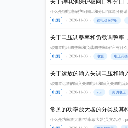
关于锂电池保护板同口和分口
什么是锂电池保护板同口和分口?你能分得清
证各单体电池之间的电压差异小于设定值(一
2020-11-03
电源
锂电池保护板
关于电压调整率和负载调整率
你知道电压调整率和负载调整率吗?它有什
因数时的电压之差与该绕组满载电压的比，
2020-11-03
电源
电源
电压调整
关于运放的输入失调电压和输
你知道运放的输入失调电压和输入失调电流应
电压也应该等于 0V。但事实上，输出端总有
2020-11-03
电源
vos
失调电压
常见的功率放大器的分类及其
什么是功率放大器?功率放大器(英文名称：powe
大功率输出以驱动某一负载(例如扬声器)的