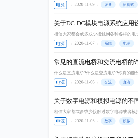
道这些产品的一些组成，比如便携式设备。
2020-11-09
电源
设备
便携式
关于DC-DC模块电源系统应
相信大家都会或多或少接触到各种各样的电
么应该如何设计高可靠性的电源呢?
2020-11-07
电源
系统
电源
常见的直流电桥和交流电桥的
什么是直流电桥?什么是交流电桥?你真的能
区别?下面就让小编带领大家一起来学习一下
2020-11-06
电源
交流
直流
关于数字电源和模拟电源的不
相信大家都或多或少接触过数字电源或者模
对电源电压干扰严重，在复杂的电路中，数
2020-11-03
电源
数字
模拟
布线，最终一点共地。