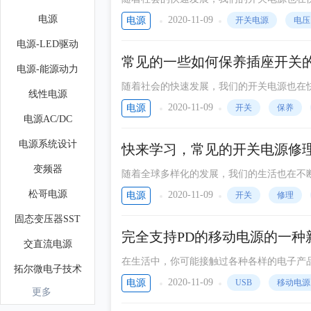
领大家来详细地了解有关的知识。
电源
2020-11-09
电源
开关电源
电压
电源-LED驱动
常见的一些如何保养插座开关
电源-能源动力
随着社会的快速发展，我们的开关电源也在
线性电源
领大家来详细地了解有关的知识。
2020-11-09
电源
开关
保养
电源AC/DC
电源系统设计
快来学习，常见的开关电源修
变频器
随着全球多样化的发展，我们的生活也在不
道这些产品的一些组成，比如开关电源。
松哥电源
2020-11-09
电源
开关
修理
固态变压器SST
完全支持PD的移动电源的一种
交直流电源
在生活中，你可能接触过各种各样的电子产
拓尔微电子技术
动电源控制器，那么接下来让小编带领大家
2020-11-09
电源
USB
移动电源
更多
瑞森REASUNOS