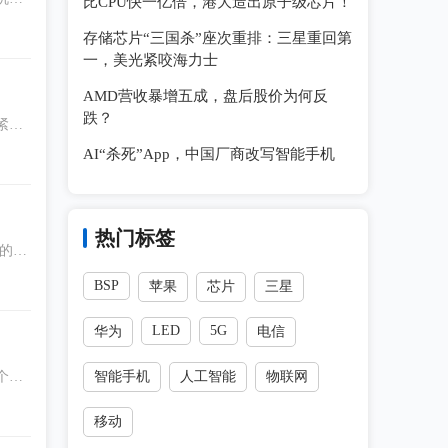
比CPU快一亿倍，港大造出原子级芯片！
具有高
存储芯片“三国杀”座次重排：三星重回第
一，美光紧咬海力士
AMD营收暴增五成，盘后股价为何反
跌？
紧急
格合
AI“杀死”App，中国厂商改写智能手机
热门标签
的关
BSP
苹果
芯片
三星
LED
5G
华为
电信
个量
智能手机
人工智能
物联网
移动
系统