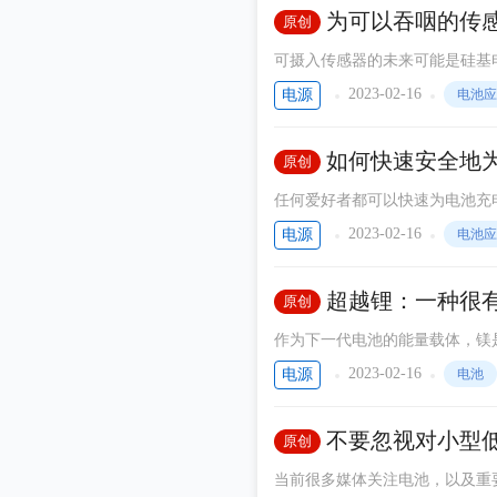
中。
为可以吞咽的传
原创
可摄入传感器的未来可能是硅基
少，这是卡内基梅隆大学材料科
2023-02-16
电源
电池应
用电子产品以及为它们供电的方
肠道疾病的症状，监测药物的摄
如何快速安全地
原创
任何爱好者都可以快速为电池充电
多公司已经管理通常使用专门算
2023-02-16
电源
电池应
线。许多设备制造商和无线运营商
循环寿命。
超越锂：一种很
原创
作为下一代电池的能量载体，镁
和容量。为此，一个研究团队专
2023-02-16
电源
电池
验，他们发现了一种特殊的成分
不要忽视对小型
原创
当前很多媒体关注电池，以及重