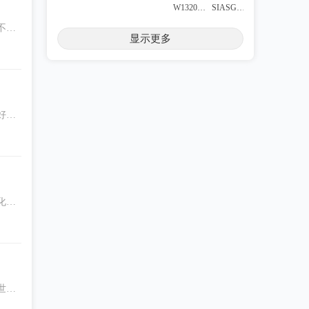
W1320736
SIASGUOJIe
不
显示更多
能量
bulusii
xumengyuanlinda
niaide
godvowel
魁北克之眼
好的
，你
xiaoan330
zbby
在这一
青衫keiler
化。
世界
liqinglong1023
，围
世界
qq880115
ZLXzlx1107
13728869908
OliverLai
这个