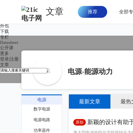
文章
推荐
全部
首页
论坛
外包
下载
专栏
Datasheet
公开课
更多
登录
|
注册
文章
电源-能源动力
电源
最新文章
最热
数字电源
电源电路
新颖的设计有助
原创
功率器件
将大型电池的电化学性能转化为