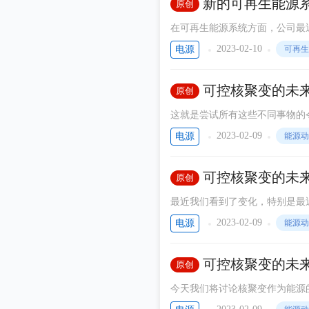
新的可再生能源
原创
在可再生能源系统方面，公司最
在。风力涡轮机装置在陆地和海
2023-02-10
电源
可再生
浪潮可能是波浪能。 世界正在转向可再生能源。不够快——还没有——但它正在发生。经典的可再生能源是水
电。如果到处建造巨大的水坝很
可控核聚变的未
原创
这就是尝试所有这些不同事物的
聚变能途径。我们需要学习什么
2023-02-09
电源
能源动
说的是最重要的三个因素，但是
点上，该行业仍需要克服哪些挑
可控核聚变的未
原创
最近我们看到了变化，特别是最
他们还在制定监管框架，这将为
2023-02-09
电源
能源动
各地发生了各种各样的事情。实
绕核聚变发生了很多事情。
可控核聚变的未
原创
今天我们将讨论核聚变作为能源
所希望的一种强大而清洁的能源