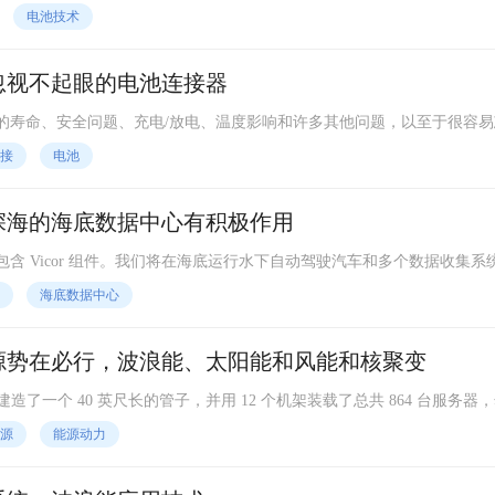
用于电动汽车 (EV) 和其他更高功率的、通常是移动的情况。
电池技术
忽视不起眼的电池连接器
的寿命、安全问题、充电/放电、温度影响和许多其他问题，以至于很容易
连接器。过去一周发生的两件事，一个在当前范围的极低端，另一个在更
接
电池
连接，最好的电池也是无用的。
深海的海底数据中心有积极作用
含 Vicor 组件。我们将在海底运行水下自动驾驶汽车和多个数据收集系
设备从未做到这一点。所以这是开创性的东西。这是其中令人兴奋的部分
海底数据中心
源真正带入主流商业市场、研究市场、国防和安全市场，对我们所有人来
奋，但它是新的。我们正在这里开辟新天地。
源势在必行，波浪能、太阳能和风能和核聚变
k。微软建造了一个 40 英尺长的管子，并用 12 个机架装载了总共 864 台服务器
来自附近的陆上风电场。微软报告称，水下数据中心的服务器的故障率是
源
能源动力
roject Natick。