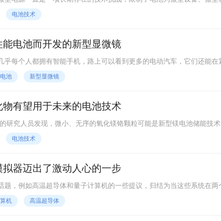
伊利诺伊大学香槟分校的研究人员创造了一种高压微型电池 (> 9 V)，
电池技术
电池设计都无法比拟的。
性能电池而开发的新型显微镜
几乎每个人都拥有智能手机，路上可以看到更多的电动汽车，它们还能在
来越多的便携式电子设备、电动汽车和大规模电网实施上线，对安全且价
电池
新型显微镜
增长。
化物有望用于未来的电池技术
分校的研究人员发现，微小、无序的氧化镁铬颗粒可能是新型镁电池储能技术
量。 报告了一种新的、可扩展的方法来制造一种材
电池技术
地储存镁离子，这是阴极的决定性特征。
模拟器迈出了激动人心的一步
话题，例如高温超导体和量子计算机的一些提议，归结为当这些系统在两
具有挑战
算机
高温超导体
计算机并不总是能够模拟发生的事情，特别是在涉及任何可观数量原子的