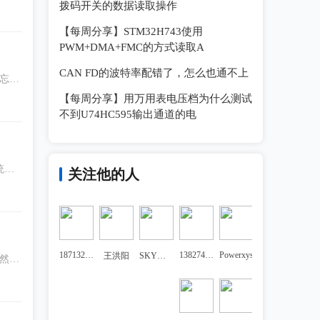
拨码开关的数据读取操作
【每周分享】STM32H743使用
PWM+DMA+FMC的方式读取A
CAN FD的波特率配错了，怎么也通不上
忘记
高的
【每周分享】用万用表电压档为什么测试
不到U74HC595输出通道的电
统。
关注他的人
。我
说都
18713271819cxy
13827430715
Powerxys
王洪阳
SKY新能源
，然后
其陆