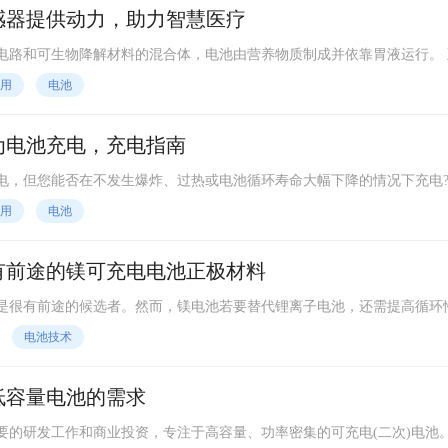
感器提供动力，助力智慧医疗
电路和可生物降解材料的混合体，电池由营养物质制成并依靠胃液运行。 至
学和生物医学工程助理教授克里斯托弗贝廷格的愿景。他的团队正在研究
用
电池
法。可摄入传感器可以提供细菌感染早期迹象的肠道检查，寻找克罗恩病
入，甚至研究人体内的微生物组。
为电池充电，充电指南
，但您能否在不发生爆炸、过热或电池循环寿命大幅下降的情况下充电? 
法的快速充电技术。这些算法考虑了电池的化学性质和某种非标准充电率
用
电池
现在为智能手机设备提供至少两年的保修，将 800 次循环设置为电池的
有前途的镁可充电电池正极材料
是很有前途的候选者。然而，镁电池若要替代锂离子电池，还需提高循环
注于一种具有尖晶石结构的新型正极材料。经过广泛的表征和电化学性能
电池技术
，可以为高性能镁充电电池打开大门。
低容量电池的需求
要的研发工作和商业投资，专注于高容量、功率密集的可充电(二次)电池