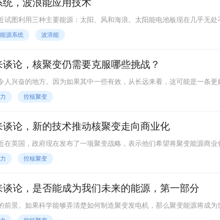
系统，波浪能应用技术
近试图利用三种主要能源：太阳、风和海浪。太阳能电池板现在几乎无处
上变得越来越普遍。然而，我们还没有看到太多的是波浪能。不过，新的
能源系统
波浪能
容易逃脱，我们早就做到了。
来谈论，核聚变仍需要克服哪些挑战？
令人兴奋的地方。因为如果其中一些有效，从长远来看，这可能是一条更
?每个人都面临着一系列共同的挑战，并试图弄清楚如何克服?我的意思是
力
控核聚变
要实现可持续的聚变反应或维持聚变反应，喂养它，是否有具体的挑战?
战?
来谈论，新的技术推动核聚变走向商业化
近在英国，政府现在发布了一项聚变战略，表示他们希望将聚变能源商业
行业中的公司提供确定性。美国也有活动，他们正在推动公私合作。所以
力
控核聚变
际上，中国也对聚变很感兴趣，日本也一样。因此，在能源和气候背景下
来谈论，是否能成为我们未来的能源，第一部分
的前景。如果科学能够弄清楚如何制造聚变发电机，那么聚变能源将成为
。但是经过半个世纪和数不清的数十亿美元的研究之后，没有人可以控制