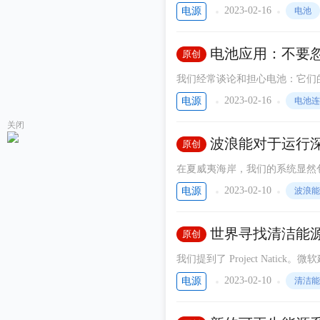
然，这种观点很有意义，因为它们
2023-02-16
电源
电池
电池应用：不要
原创
我们经常谈论和担心电池：它们
电池供应链中的一个重要环节：
2023-02-16
电源
电池连
范围，提醒我，如果没有牢固的
关闭
波浪能对于运行
原创
在夏威夷海岸，我们的系统显然包
海上的可再生能源设备和波浪能
2023-02-10
电源
波浪能
的意思是，能够将新的可再生资
是令人兴奋的。所以这很令人兴
世界寻找清洁能
原创
我们提到了 Project Natic
沉入了苏格兰附近的北海。电力
2023-02-10
电源
清洁能
上对照组的 1/8。该公司正在继续开展 P