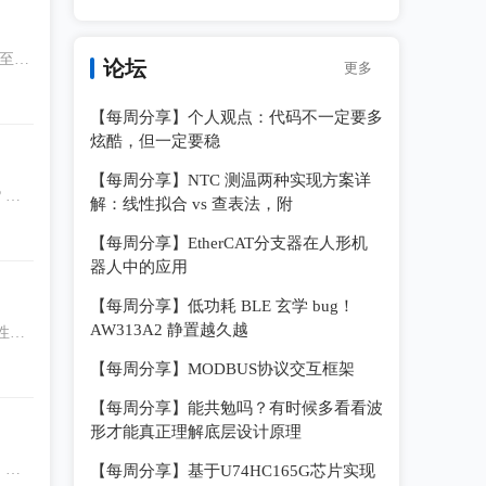
论坛
更多
可食
等胃
【每周分享】个人观点：代码不一定要多
炫酷，但一定要稳
【每周分享】NTC 测温两种实现方案详
许
解：线性拟合 vs 查表法，附
曲
【每周分享】EtherCAT分支器在人形机
电池
器人中的应用
【每周分享】低功耗 BLE 玄学 bug！
AW313A2 静置越久越
性能
实
【每周分享】MODBUS协议交互框架
【每周分享】能共勉吗？有时候多看看波
形才能真正理解底层设计原理
。当
【每周分享】基于U74HC165G芯片实现