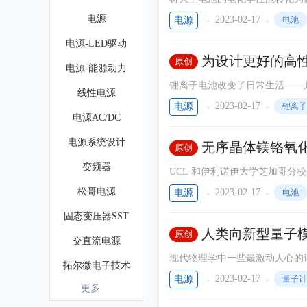
人和植入式医疗设备供电的能力。
电源
2023-02-17
电源
电池
能量和高功率密度，是任何现有
电源-LED驱动
为设计更好的高
原创
电源-能源动力
锂离子电池改变了日常生活——
线性电源
情况下保持发电机运转。随着越
2023-02-17
电源
锂离子
电源AC/DC
理的高能量密度电池的需求持续
电源系统设计
无序晶体镁铬氧
原创
变频器
UCL 和伊利诺伊大学芝加哥
键，与传统锂离子电池相比，这种技术可能具有更高的容
松哥电源
2023-02-17
电源
电池
料，这种材料可以在高压下可逆
固态变压器SST
人类向新型量子
原创
交直流电源
现代物理学中一些最激动人心的
拓尔微电子技术
子态之间徘徊时发生的奇异事物。 不幸的是，事实证明，了解在这些点(称为量子临界点)发生的事情
2023-02-17
电源
量子计
更多
瑞森REASUNOS
性。数学往往太难解决，今天的