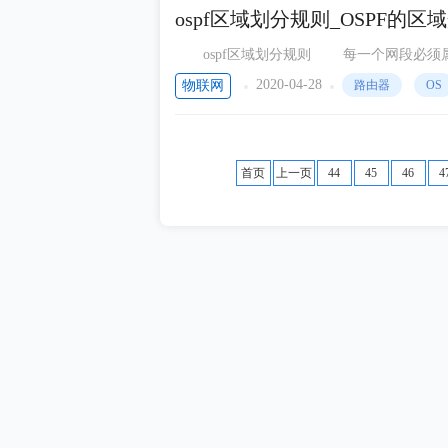
芯岭技术
ospf区域划分规则_OSPF的区
Freak嵌入式
ospf区域划分规则 每一个网段必须属于一个区域且只能属于一个区域，即每个运行ospf协议的接口必
须指定属于某一个特
小熊派开源社区
2020-04-28
物联网
路由器
OS
朱老师物联网大讲堂
IC精选
首页
上一页
44
45
46
4
物联网
物联网传感技术智能排水
ESP8585
创易栈
动态新知
嵌入式与Linux那些事
Qoitech中国
说科技