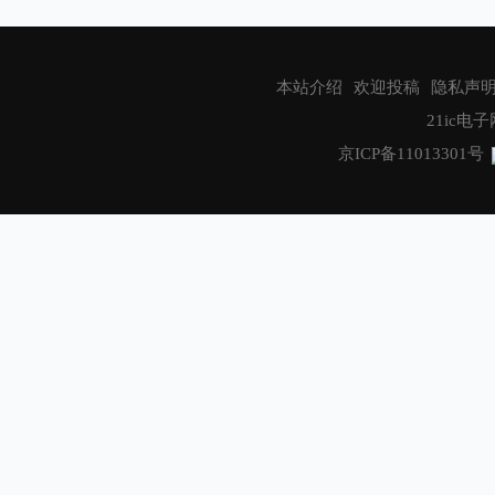
物联网助力数字中国
华秋商城
本站介绍
欢迎投稿
隐私声
21ic电子网
京ICP备11013301号