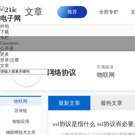
文章
推荐
全部专栏
首页
论坛
外包
下载
专栏
Datasheet
公开课
更多
登录
|
注册
文章
所属频道
网络协议
物联网
物联网
最新文章
最热文章
区块链
智能应用
ssl协议是指什么 ssl协议有必
物联网技术文库
ssl协议是指什么？SSL可确保访客和网站之间保持私