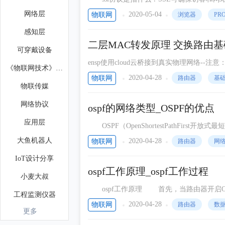
层），及其继任者传输层安全（Transport Laye
网络层
2020-05-04
物联网
浏览器
PR
感知层
二层MAC转发原理 交换路由
可穿戴设备
ensp使用cloud云桥接到真实物理网络--注意：
《物联网技术》杂志
配置-高级- IPv4校验和卸载-将值改为已禁
2020-04-28
物联网
路由器
基
物联传媒
网络协议
ospf的网络类型_OSPF的优点
应用层
OSPF（OpenShortestPathFirst开放式
P），用于在单一自治系统（autonomo
大鱼机器人
2020-04-28
物联网
路由器
网
IoT设计分享
ospf工作原理_ospf工作过程
小麦大叔
ospf工作原理 首先，当路由器开启OSPF后，路由器之间就会相互发送HELLO报文，HELLO报文中包
工程监测仪器
含一些路由器和链路的相关信息，发送HEL
2020-04-28
物联网
路由器
数
更多
IT葡萄皮