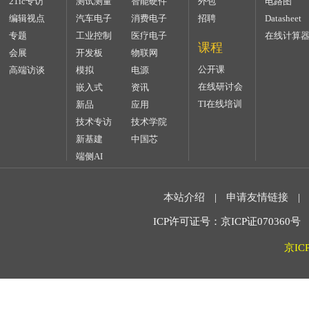
21ic专访
测试测量
智能硬件
外包
电路图
编辑视点
汽车电子
消费电子
招聘
Datasheet
专题
工业控制
医疗电子
在线计算
课程
会展
开发板
物联网
公开课
高端访谈
模拟
电源
在线研讨会
嵌入式
资讯
TI在线培训
新品
应用
技术专访
技术学院
新基建
中国芯
端侧AI
本站介绍
|
申请友情链接
|
ICP许可证号：京ICP证070360号 2
京IC