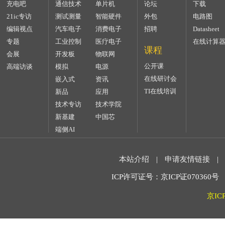
充电吧
通信技术
单片机
论坛
下载
21ic专访
测试测量
智能硬件
外包
电路图
编辑视点
汽车电子
消费电子
招聘
Datasheet
专题
工业控制
医疗电子
在线计算
课程
会展
开发板
物联网
公开课
高端访谈
模拟
电源
在线研讨会
嵌入式
资讯
TI在线培训
新品
应用
技术专访
技术学院
新基建
中国芯
端侧AI
本站介绍
|
申请友情链接
|
ICP许可证号：京ICP证070360号 2
京IC