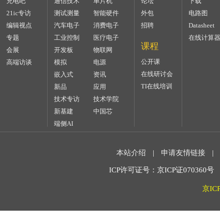
充电吧
通信技术
单片机
论坛
下载
21ic专访
测试测量
智能硬件
外包
电路图
编辑视点
汽车电子
消费电子
招聘
Datasheet
专题
工业控制
医疗电子
在线计算
课程
会展
开发板
物联网
公开课
高端访谈
模拟
电源
在线研讨会
嵌入式
资讯
TI在线培训
新品
应用
技术专访
技术学院
新基建
中国芯
端侧AI
本站介绍
|
申请友情链接
|
ICP许可证号：京ICP证070360号 2
京IC