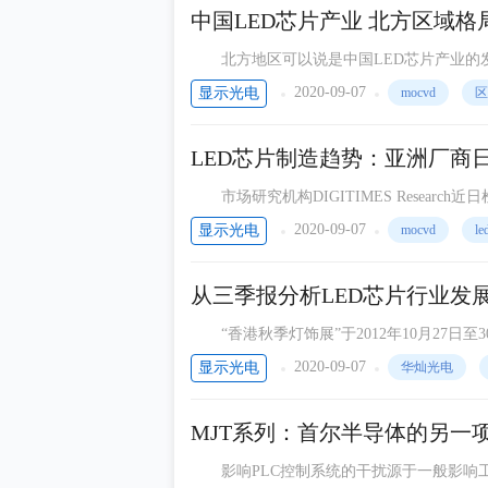
科技产品
中国LED芯片产业 北方
LED人物
北方地区可以说是中国LED芯片产业的发
京长电智源、河北立德等单位都曾经是中国L
通信周刊
2020-09-07
显示光电
mocvd
区
PDPI
LED芯片制造趋势：亚洲厂商
COB显示屏
市场研究机构DIGITIMES Researc
PDPI显示资讯
展提出展望，也针对台日韩陆厂2012年的竞
2020-09-07
显示光电
mocvd
l
万物皆可联
从三季报分析LED芯片行业发
“香港秋季灯饰展”于2012年10月27日至3
N-098） 携其远程激发产品亮相本届展会。
2020-09-07
显示光电
华灿光电
MJT系列：首尔半导体的另一
影响PLC控制系统的干扰源于一般影响工