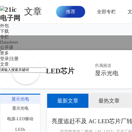
文章
推荐
全部专栏
首页
论坛
外包
下载
专栏
Datasheet
公开课
更多
登录
|
注册
文章
所属频道
LED芯片
显示光电
显示光电
最新文章
最热文章
显示光电
电源-LED驱动
亮度追赶不及 AC LED芯片厂转
LEDs
交流电发光二极体（AC LED）芯片厂纷纷