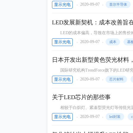
2020-09-07
显示光电
首尔半导体
LED发展新契机：成本改善旨
LED的成本偏高，导致在市场上的售价难
中，这是LED产业目前遭遇的最大瓶颈。也
2020-09-07
显示光电
成本
基
日本开发出新型黄色荧光材料，
国际研究机构TrendForce旗下的LED研
是最好将传统照明替换成LED照明的市场，
2020-09-07
显示光电
芯片材料
关于LED芯片的那些事
相较于白炽灯、紧凑型荧光灯等传统光源，
多优势，日益受到业界青睐而被用于通用照明（Gen
2020-09-07
显示光电
led封装
c