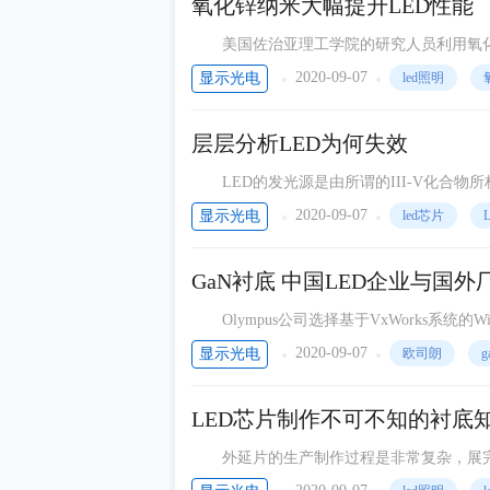
氧化锌纳米大幅提升LED性能
美国佐治亚理工学院的研究人员利用氧化
通过在纳米线上施加机械应变，研究人员在
2020-09-07
显示光电
led照明
层层分析LED为何失效
LED的发光源是由所谓的III-V化合物所
安定，在产品所规范的条件下使用并不易损
2020-09-07
显示光电
led芯片
GaN衬底 中国LED企业与国
Olympus公司选择基于VxWorks系统的Wind River P
2020-09-07
显示光电
欧司朗
g
LED芯片制作不可不知的衬底
外延片的生产制作过程是非常复杂，展完
的就是良品，其它为不良品（电压偏差很大