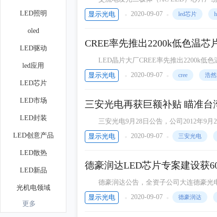
破之下，亮度迟迟追赶不及传统直流电（DC）
LED照明
2020-09-07
显示光电
led芯片
h
oled
CREE率先推出2200k低色温
LED驱动
LED晶片大厂CREE率先推出2200k
led应用
（Aeon LighTIng Technology Inc.）
2020-09-07
显示光电
cree
浩然
LED芯片
LED市场
三安光电再获巨额补贴 瞄准台
LED封装
三安光电9月28日公告，公司2012年9
公司蓝宝石衬底项目财政补贴的通知》安财企［
LED创意产品
2020-09-07
显示光电
三安光电
LED散热
德豪润达LED芯片专案建设获6
LED新品
德豪润达公告，全资子公司大连德豪光电近
光机电领域
德豪光电L
2020-09-07
显示光电
德豪润达
更多
光学设计