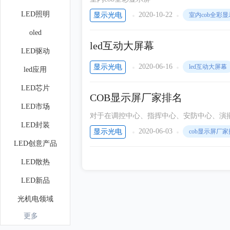
LED照明
2020-10-22
显示光电
室内cob全彩
oled
led互动大屏幕
LED驱动
2020-06-16
显示光电
led互动大屏幕
led应用
LED芯片
COB显示屏厂家排名
LED市场
对于在调控中心、指挥中心、安防中心、演播
LED封装
示、超长时间持续工作，拍摄抑制摩尔纹等，好
2020-06-03
显示光电
cob显示屏厂
么选呢？
LED创意产品
LED散热
LED新品
光机电领域
更多
光学设计