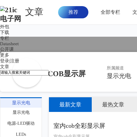
文章
推荐
全部专栏
首页
论坛
外包
下载
专栏
Datasheet
公开课
更多
登录
|
注册
文章
所属频道
COB显示屏
显示光电
显示光电
最新文章
最热文章
显示光电
电源-LED驱动
室内cob全彩显示屏
LEDs
室内cob全彩显示屏