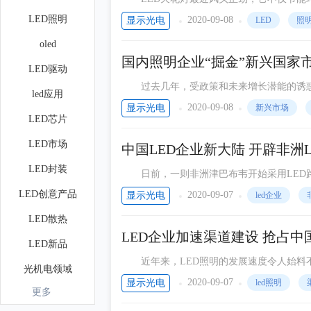
照明产品。led天花灯以其独特的产品优
LED照明
2020-09-08
显示光电
LED
照
oled
国内照明企业“掘金”新兴国家
LED驱动
过去几年，受政策和未来增长潜能的诱惑，
led应用
游恶性竞争，企业利润大幅下降，并出现了倒
2020-09-08
显示光电
新兴市场
LED芯片
LED市场
中国LED企业新大陆 开辟非洲
LED封装
日前，一则非洲津巴布韦开始采用LED路
LED创意产品
2020-09-07
显示光电
led企业
LED散热
LED企业加速渠道建设 抢占中
LED新品
近年来，LED照明的发展速度令人始料不
光机电领域
场，而飞利浦、欧司朗、GE等传统国际照
2020-09-07
显示光电
led照明
更多
光学设计