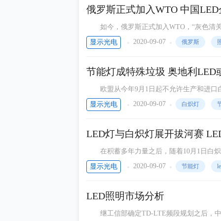
科技产品
俄罗斯正式加入WTO 中国LE
LED人物
如今，俄罗斯正式加入WTO，“灰色清关
等方面都将作出相应的调整。俄罗斯入世对
通信周刊
2020-09-07
显示光电
俄罗斯
PDPI
节能灯成特殊垃圾 奥地利LED
COB显示屏
欧盟从今年9月1日起不允许生产和进口白
PDPI显示资讯
道中强调市场上的白炽灯并不“下架”，对人
2020-09-07
显示光电
白炽灯
万物皆可联
LED灯与白炽灯展开拔河赛 L
在积蓄多年力量之后，随着10月1日白炽灯
河赛”正式拉开帷幕。记者采访发现，尽管有
2020-09-07
显示光电
节能灯
LED照明市场分析
继工信部确定TD-LTE频段规划之后，中国移动首次TD