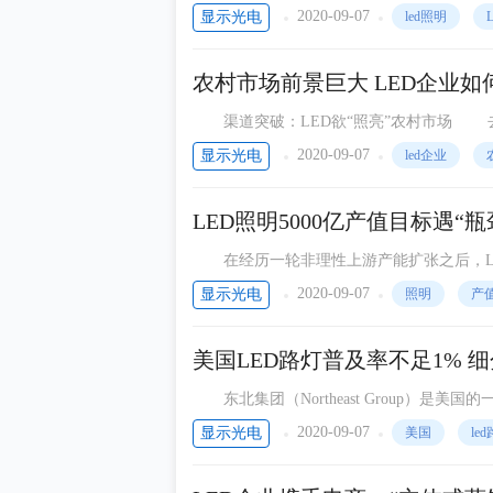
备商人士处获悉，中国移动已在10月12日
2020-09-07
显示光电
led照明
农村市场前景巨大 LED企业如
渠道突破：LED欲“照亮”农村市场 去年以来，随着欧美市场的低迷，国内市场渐成为众多品牌企业转
战的主战场之一。一向以“价格高、档次高&rd
2020-09-07
显示光电
led企业
LED照明5000亿产值目标遇“瓶
在经历一轮非理性上游产能扩张之后，LED产业
示，2011年中国LED产业产值达1540亿元，
2020-09-07
显示光电
照明
产
美国LED路灯普及率不足1% 
东北集团（Northeast Group）是
ED路灯市民满意度的调查，显示在美国已经安
2020-09-07
显示光电
美国
le