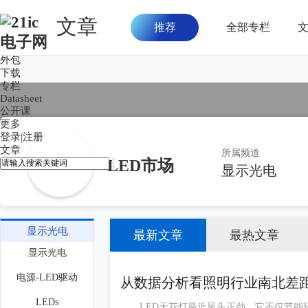
文章
推荐
全部专栏
首页
论坛
外包
下载
专栏
Datasheet
公开课
更多
登录
|
注册
文章
所属频道
LED市场
显示光电
显示光电
最新文章
最热文章
显示光电
电源-LED驱动
从数据分析看照明行业南北差
LEDs
LED天花灯最近风头正劲，它不仅节能环