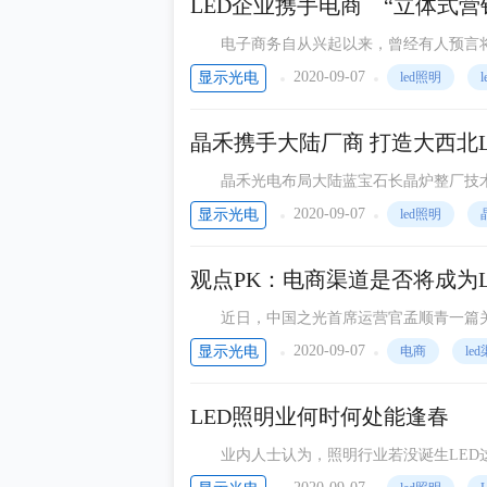
LED企业携手电商 “立体式营
电子商务自从兴起以来，曾经有人预言将对
体系仍然以工程渠道等隐性渠道为主，但这
2020-09-07
显示光电
led照明
晶禾携手大陆厂商 打造大西北
晶禾光电布局大陆蓝宝石长晶炉整厂技术输
约，接获来自大陆蓝宝石长晶炉订单，据了
2020-09-07
显示光电
led照明
观点PK：电商渠道是否将成为
近日，中国之光首席运营官孟顺青一篇关于
友与各路专家纷纷就“LED电商和传统渠道之
2020-09-07
显示光电
电商
le
LED照明业何时何处能逢春
业内人士认为，照明行业若没诞生LED这
时代。但由于第四代绿色能源LED产生，