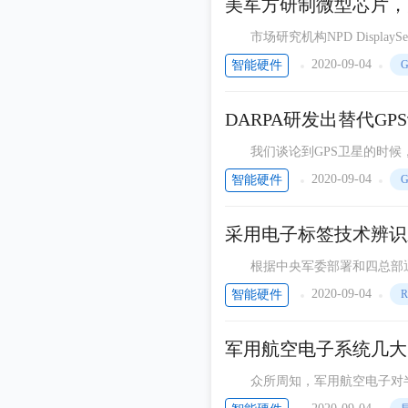
美军方研制微型芯片，
市场研究机构NPD Display
市场在2013年有所表现。201
2020-09-04
智能硬件
G
DARPA研发出替代GP
我们谈论到GPS卫星的时候，
置的导航。许多人对GPS的依赖
2020-09-04
智能硬件
G
采用电子标签技术辨识
根据中央军委部署和四总部通知要
号牌自4月30
2020-09-04
智能硬件
R
军用航空电子系统几大
众所周知，军用航空电子对半导
知名的主要军用航空电子供应商ADI、