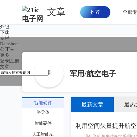
文章
推荐
全部
首页
论坛
外包
下载
专栏
Datasheet
公开课
更多
登录
|
注册
文章
军用/航空电子
智能硬件
最新文章
最热
半导体
智能硬件
利用空间矢量提升航空
人工智能AI
现代飞机越来越多地采用电力