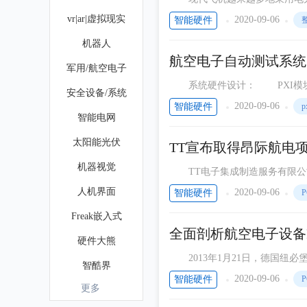
传统的变压整流器和非线性负载
vr|ar|虚拟现实
2020-09-06
智能硬件
影
机器人
航空电子自动测试系统
军用/航空电子
系统硬件设计： PXI模块化仪器相对于GPIB、VXI、RS232等仪器而言，具有速度快、体积小、易扩
安全设备/系统
展等优势，因此在硬件方面以PX
2020-09-06
智能硬件
p
智能电网
太阳能光伏
TT宣布取得昂际航电
机器视觉
TT电子集成制造服务有限公司（
（SIVB）的制造服务供应商。
人机界面
2020-09-06
智能硬件
P
Freak嵌入式
全面剖析航空电子设备
硬件大熊
2013年1月21日，德国纽必
智酷界
的答案，德国联邦印钞公司、半
2020-09-06
智能硬件
P
更多
低压电器