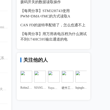
拨码开关的数据读取操作
【每周分享】STM32H743使用
PWM+DMA+FMC的方式读取A
CAN FD的波特率配错了，怎么也通不上
i C
【每周分享】用万用表电压档为什么测试
不到U74HC595输出通道的电
试系统
关注他的人
Robin2020
SIASGUOJIe
liqinglong1023
Yoyo游春燕
硬件工程师1