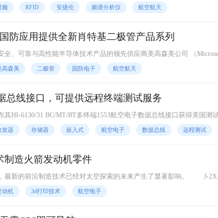
析仪（RTSA）产品。这也是继上月刚刚全球发布会后，
射频
RFID
安捷伦
频谱分析仪
航空航天
国防应用提供全新肖特基二极管产品系列
可靠与高性能半导体技术产品的领先供应商美高森美公司 （Microsem
交易所代号：MSCC）宣布提供符合美国国防后勤机构
美高森美
二极管
国防电子
航空航天
电子数据总线接口，可提供远程终端测试服务
6130/31 BC/MT/RT多终端1553航空电子数据总线接口获得美国测
T军标认证。该测试系统公司获得了美空军批
收发器
存储器
嵌入式
航空电子
数据总线
远程测试
技术制造火箭发动机零件
的前沿制造技术已经对太空探索的未来产生了显著影响。 J-2X火箭
·洛克达因公司近期
发动机
3d打印技术
航空电子