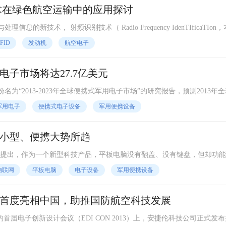
技术在绿色航空运输中的应用探讨
技术， 射频识别技术（ Radio Frequency IdenTIficaTIon
号来自动识别静态或目标对象，获取
FID
发动机
航空电子
电子市场将达27.7亿美元
“2013-2023年全球便携式军用电子市场”的研究报告，预测2013年
元。ASD分析师预测，美
军用电子
便携式电子设备
军用便携设备
小型、便携大势所趋
提出，作为一个新型科技产品，平板电脑没有翻盖、没有键盘，但却功能
作业，因此，平板电脑非常受年轻人的欢迎，国际电子设备制造
物联网
平板电脑
电子设备
军用便携设备
首度亮相中国，助推国防航空科技发展
首届电子创新设计会议（EDI CON 2013）上，安捷伦科技公司正式发