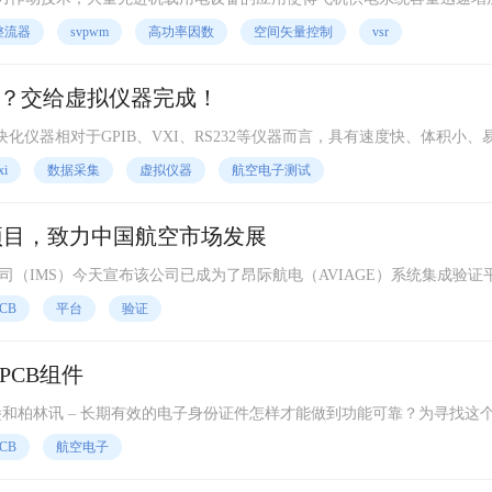
的大量使用使电网中电流谐波含量较高，对飞机供电系统和供电质量造成
整流器
svpwm
高功率因数
空间矢量控制
vsr
？交给虚拟仪器完成！
I模块化仪器为主，选用常规信号源（SOURCE
xi
数据采集
虚拟仪器
航空电子测试
项目，致力中国航空市场发展
IMS）今天宣布该公司已成为了昂际航电（AVIAGE）系统集成验证
目前中国备受瞩目的C919客机项目采用的正是这一系统集成验证
CB
平台
验证
PCB组件
堡和柏林讯 – 长期有效的电子身份证件怎样才能做到功能可靠？为寻找这
导体制造商英飞凌科技和弗劳恩霍夫可靠性与微集成
CB
航空电子