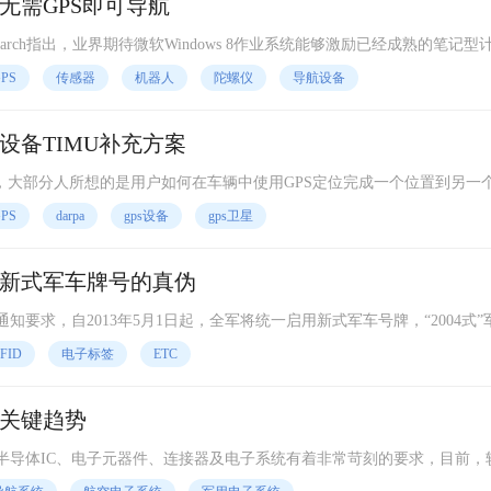
无需GPS即可导航
Search指出，业界期待微软Windows 8作业系统能够激励已经成熟的笔记型
2年全球触控屏幕在笔记型计算机市场的渗
PS
传感器
机器人
陀螺仪
导航设备
S设备TIMU补充方案
大部分人所想的是用户如何在车辆中使用GPS定位完成一个位置到另一
越来越重，开车基本完全在依赖地图和GPS。如果说GPS的服务中断
PS
darpa
gps设备
gps卫星
新式军车牌号的真伪
求，自2013年5月1日起，全军将统一启用新式军车号牌，“2004式”
日废止。 新式军车号牌编排采用字头+
FID
电子标签
ETC
关键趋势
体IC、电子元器件、连接器及电子系统有着非常苛刻的要求，目前，
TI、Xilinx、英飞凌、Altera、M