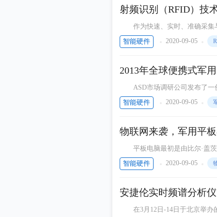
PDPI
射频识别（RFID）
嵌入式单片机MCU开发
作为快速、实时、准确采集与处理信息的新
以下简称为RFID）通过射频信
Qoitech中国
2020-09-05
智能硬件
R
说科技
2013年全球便携式军用
IOTE物联网展
ASD市场调研公司发布了一份名为
智能物联实验室
携式军用电子市场将达27.7亿美
2020-09-05
智能硬件
新智能，新生活
Kellar
物联网来袭，军用平板
启扬智能
平板电脑最初是由比尔·盖茨
整，只需要通过触控就可以完成
嵌入式 liunx 安卓 教程连载
2020-09-05
智能硬件
金百泽
安捷伦实时频谱分析仪
硬件女工程师的日常
在3月12日-14日于北京举办的