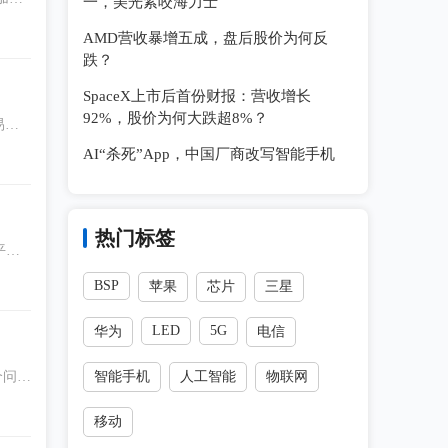
一，美光紧咬海力士
很大
AMD营收暴增五成，盘后股价为何反
跌？
SpaceX上市后首份财报：营收增长
92%，股价为何大跌超8%？
AI“杀死”App，中国厂商改写智能手机
热门标签
平台
BSP
苹果
芯片
三星
LED
5G
华为
电信
个问题
智能手机
人工智能
物联网
移动