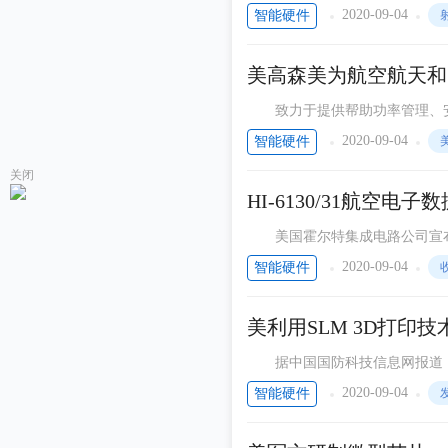
出了业界最高性能的实时频谱分
2020-09-04
智能硬件
美高森美为航空航天和
致力于提供帮助功率管理、安全、
orporaTIon，纽约纳斯达克
2020-09-04
智能硬件
关闭
HI-6130/31航空
美国霍尔特集成电路公司宣布其HI-
公司的MIL-STD-1553 R
2020-09-04
智能硬件
美利用SLM 3D打印
据中国国防科技信息网报道，最新
发动机的主承包商——美国普惠
2020-09-04
智能硬件