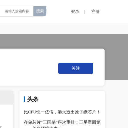
登录
|
注册
关注
头条
比CPU快一亿倍，港大造出原子级芯片！
存储芯片“三国杀”座次重排：三星重回第
加。