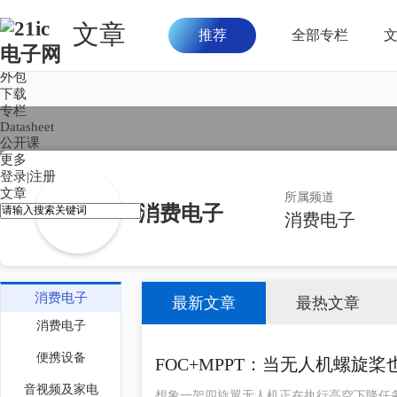
文章
推荐
全部专栏
首页
论坛
外包
下载
专栏
Datasheet
公开课
更多
登录
|
注册
文章
所属频道
消费电子
消费电子
消费电子
最新文章
最热文章
消费电子
便携设备
FOC+MPPT：当无人机螺旋
音视频及家电
想象一架四旋翼无人机正在执行高空下降任