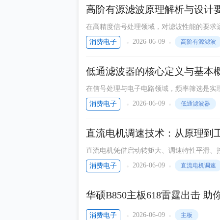
等离子电视
高阶有源滤波原理解析与设计
IC精选
在高精度信号处理领域，对滤波性能的要求
速率实现通带和阻带的清晰划分
迪米科技
2026-06-09
消费电子
高阶有源滤波
动态新知
低通滤波器的核心定义与基本
音圈电机及应用
在信号处理与电子电路领域，频率筛选是实
ESP8585
率选择性器件，是所有滤波电路的核心基础
2026-06-09
消费电子
低通滤波器
Hailo
纳祥科技硬核拆解
直流电机调速技术：从原理到
科技讯
直流电机凭借启动转矩大、调速特性平滑、
域应用最广泛的动力装置之一。
无线音频传输
2026-06-09
消费电子
直流电机调速
业界快讯
华硕B850主板618雷霆出击 
技术随笔
2026-06-09
消费电子
主板
E电子