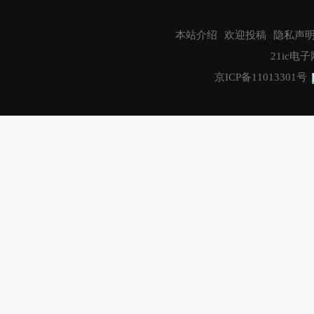
本站介绍
欢迎投稿
隐私声
21ic电子网
京ICP备11013301号