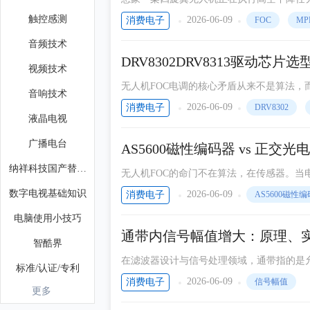
个螺旋桨在重力牵引下高速空转，电子调速
触控感测
2026-06-09
消费电子
FOC
MP
就像开着电动汽车踩刹车，刹车片发烫，能
音频技术
的动能重新变成电能充回电池呢?这正在成
DRV8302DRV8313驱动芯
视频技术
无人机FOC电调的核心矛盾从来不是算法，
音响技术
电流采样精度和保护机制直接决定了电机是平稳悬
2026-06-09
消费电子
DRV8302
液晶电视
C驱动方案，却走了两条完全不同的路——一
FOC也是空中楼阁。
广播电台
AS5600磁性编码器 vs 正
纳祥科技国产替代芯片
无人机FOC的命门不在算法，在传感器。当电流
换就会偏离真实电角度——轻则效率下降5%
数字电视基础知识
2026-06-09
消费电子
AS5600磁性
电脑使用小技巧
通带内信号幅值增大：原理、
智酷界
在滤波器设计与信号处理领域，通带指的是
标准/认证/专利
阻带全衰减”的理想滤波效果
2026-06-09
消费电子
信号幅值
更多
电子胶粘剂应用