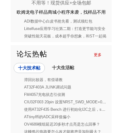
欧姆龙电子样品商城小程序来袭，找样品不用
等！现货供应+全场包邮
ADI数据中心白皮书抢先看，测试领红包
Littelfuse应用学习社第二期：打造更节能与安全
的消费电子电源解决方案
突破性能天花板，成本超乎你想象，和ST一起揭
开STM32C5的神秘面纱
论坛热帖
更多
十大生活帖
十大技术帖
滞回比较器，有偿请教
AT32F403A JLINK调试问题
FM4057充电状态引侦测
CIU32F003 20pin 设置NRST_SWD_MODE=0x11的问题
使用AT32F435 Bench 进行初始化I2C之后，scl和sda一直是高电平
ATtiny85的ADC采样值偏小
OV4689模组延迟20多秒才点亮是怎么回事？
这蜂鸣片电路要怎么改才能将声音加到最大？