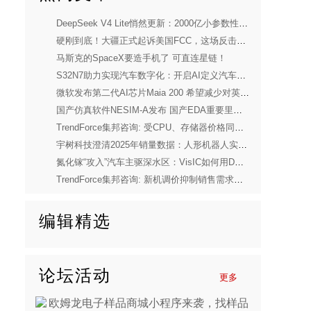
DeepSeek V4 Lite悄然更新：2000亿小参数性能逼近美国顶流
硬刚到底！大疆正式起诉美国FCC，这场反击太解气
马斯克的SpaceX要造手机了 可直连星链！
S32N7助力实现汽车数字化：开启AI定义汽车新时代
微软发布第二代AI芯片Maia 200 希望减少对英伟达依赖
国产仿真软件NESIM-A发布 国产EDA重要里程碑
TrendForce集邦咨询: 受CPU、存储器价格同步上涨压力，预估2026年第一季度笔电出货量将季减14.8%
宇树科技澄清2025年销量数据：人形机器人实际出货量超5500台
氮化镓“攻入”汽车主驱深水区：VisIC如何用D型技术颠覆SiC的行业共识？
TrendForce集邦咨询: 新机调价抑制销售需求，2026年第二季度起智能手机生产承压明显
编辑精选
论坛活动
更多