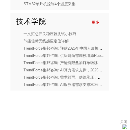
STM32单片机控制4个温度采集
技术学院
更多
一文汇总开关稳压器测试小技巧
节能信标无线感应定位详解
TrendForce集邦咨询: 预估2026年中国人形机器人市场产量将年增94%
TrendForce集邦咨询: 供应链尚需调校增添Rubin延迟风险，2026年Blackwell将占英伟达高端GPU出货量超7成
TrendForce集邦咨询: 产能有限叠加订单转移效应，三月份Consumer DRAM价格涨幅集中在4Gb以下产品
TrendForce集邦咨询: AI算力需求支撑，2025年全球前十大IC设计厂营收年增44%
TrendForce集邦咨询: 需求转弱、供给承压，预估2026年全球笔电出货量将下修至年减14.8%
TrendForce集邦咨询: AI服务器需求支撑2026年第二季度存储器合约价上行，CSP借长期协议锁定供货
关闭