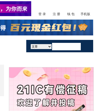
登 录
注 册
钱 包
手机版
活动