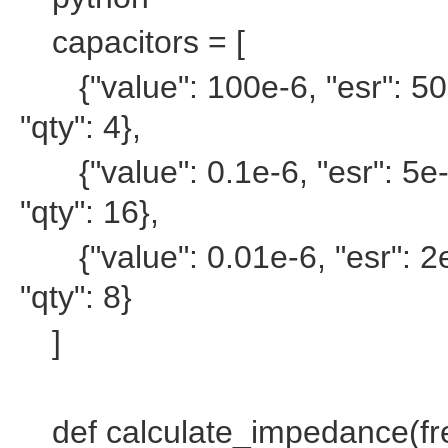
capacitors = [
{"value": 100e-6, "esr": 50
"qty": 4},
{"value": 0.1e-6, "esr": 5e
"qty": 16},
{"value": 0.01e-6, "esr": 2
"qty": 8}
]
def calculate_impedance(fr