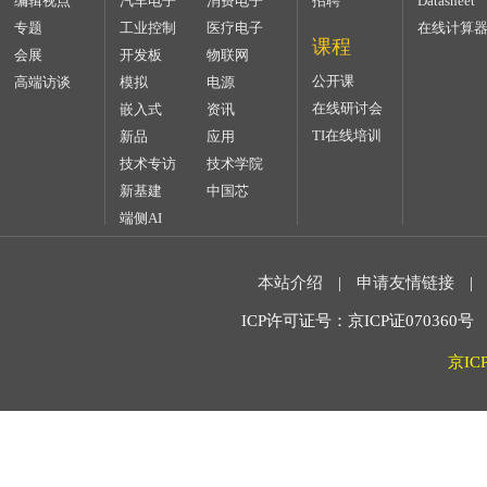
编辑视点
汽车电子
消费电子
招聘
Datasheet
专题
工业控制
医疗电子
在线计算
课程
会展
开发板
物联网
公开课
高端访谈
模拟
电源
在线研讨会
嵌入式
资讯
TI在线培训
新品
应用
技术专访
技术学院
新基建
中国芯
端侧AI
本站介绍
|
申请友情链接
|
ICP许可证号：京ICP证070360号 2
京IC