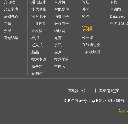
充电吧
通信技术
单片机
论坛
下载
21ic专访
测试测量
智能硬件
外包
电路图
编辑视点
汽车电子
消费电子
招聘
Datasheet
专题
工业控制
医疗电子
在线计算
课程
会展
开发板
物联网
公开课
高端访谈
模拟
电源
在线研讨会
嵌入式
资讯
TI在线培训
新品
应用
技术专访
技术学院
新基建
中国芯
端侧AI
本站介绍
|
申请友情链接
|
ICP许可证号：京ICP证070360号 2
京IC