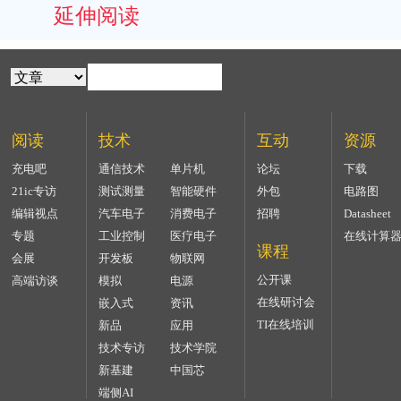
延伸阅读
阅读
技术
互动
资源
充电吧
通信技术
单片机
论坛
下载
21ic专访
测试测量
智能硬件
外包
电路图
编辑视点
汽车电子
消费电子
招聘
Datasheet
专题
工业控制
医疗电子
在线计算
课程
会展
开发板
物联网
公开课
高端访谈
模拟
电源
在线研讨会
嵌入式
资讯
TI在线培训
新品
应用
技术专访
技术学院
新基建
中国芯
端侧AI