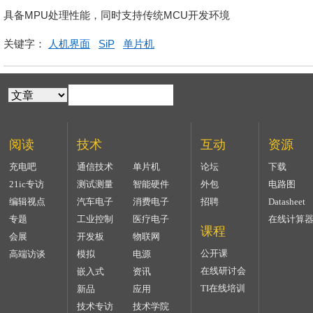
行人机界面(HMI)应用而打造
具备MPU处理性能，同时支持传统MCU开发环境
关键字：
人机界面
SiP
单片机
阅读
技术
互动
资源
充电吧
通信技术
单片机
论坛
下载
21ic专访
测试测量
智能硬件
外包
电路图
编辑视点
汽车电子
消费电子
招聘
Datasheet
专题
工业控制
医疗电子
在线计算
课程
会展
开发板
物联网
公开课
高端访谈
模拟
电源
在线研讨会
嵌入式
资讯
TI在线培训
新品
应用
技术专访
技术学院