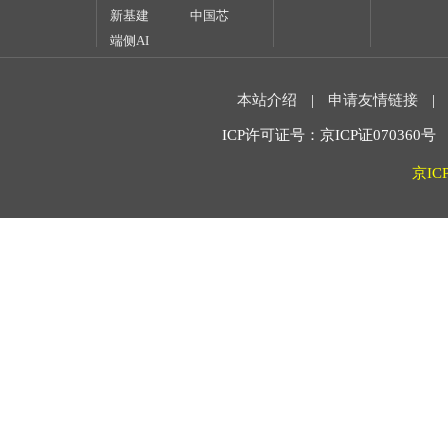
新基建
中国芯
端侧AI
本站介绍
|
申请友情链接
|
ICP许可证号：京ICP证070360号 2
京IC