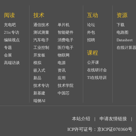
阅读
技术
互动
资源
充电吧
通信技术
单片机
论坛
下载
21ic专访
测试测量
智能硬件
外包
电路图
编辑视点
汽车电子
消费电子
招聘
Datasheet
专题
工业控制
医疗电子
在线计算
课程
会展
开发板
物联网
公开课
高端访谈
模拟
电源
在线研讨会
嵌入式
资讯
TI在线培训
新品
应用
技术专访
技术学院
新基建
中国芯
端侧AI
本站介绍
|
申请友情链接
|
ICP许可证号：京ICP证070360号 2