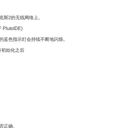
米克斯2的无线网络上。
lutoIDE)
小的蓝色指示灯会持续不断地闪烁。
进行初始化之后
是否正确。