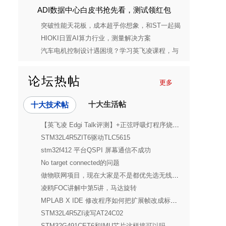
ADI数据中心白皮书抢先看，测试领红包
突破性能天花板，成本超乎你想象，和ST一起揭
开STM32C5的神秘面纱
HIOKI日置AI算力行业，测量解决方案
汽车电机控制设计遇困境？学习英飞凌课程，与
设计槽点说再见
论坛热帖
更多
十大生活帖
十大技术帖
【英飞凌 Edgi Talk评测】+正弦呼吸灯程序烧录测试
STM32L4R5ZIT6驱动TLC5615
stm32f412 平台QSPI 屏幕通信不成功
No target connected的问题
做物联网项目，现在大家是不是都优先选无线方案了？
凌鸥FOC讲解中第5讲，马达旋转
MPLAB X IDE 修改程序如何把扩展帧改成标准帧
STM32L4R5ZI读写AT24C02
STM32G491CET6和IMU芯片这样接可以吗