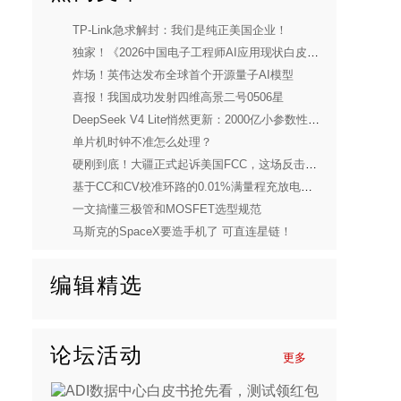
TP-Link急求解封：我们是纯正美国企业！
独家！《2026中国电子工程师AI应用现状白皮书》重磅发布
炸场！英伟达发布全球首个开源量子AI模型
喜报！我国成功发射四维高景二号0506星
DeepSeek V4 Lite悄然更新：2000亿小参数性能逼近美国顶流
单片机时钟不准怎么处理？
硬刚到底！大疆正式起诉美国FCC，这场反击太解气
基于CC和CV校准环路的0.01%满量程充放电电流控制精度实现
一文搞懂三极管和MOSFET选型规范
马斯克的SpaceX要造手机了 可直连星链！
编辑精选
论坛活动
更多