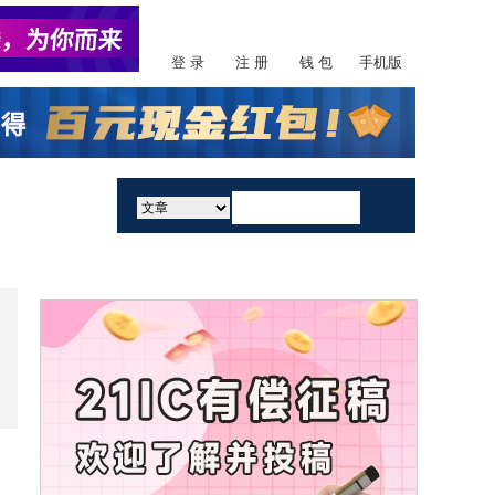
登 录
注 册
钱 包
手机版
活动