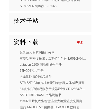
STM32F429驱动PCF8563
技术子站
资料下载
更多
运算放大器实例设计分享
重塑功率密度极限：瑞斯特半导体 LR010N04SD10 深度解析
datacon 2200 固晶机操作手册
74HC04芯片手册
大华消防1001编程软件
STM32F103单片机智能门禁热释人体感应报警设计(全套)
51单片机的简易数字示波器设计LCD12864液晶示波器电子套件（全套）
ASTC101P30X5L 产品规格书
stm32单片机农业智能温室大棚温湿度光照测量报警系统Proteus仿真（源码+仿真+报告）
连我 NN6000 V2 路由器 USB 9008 救砖包