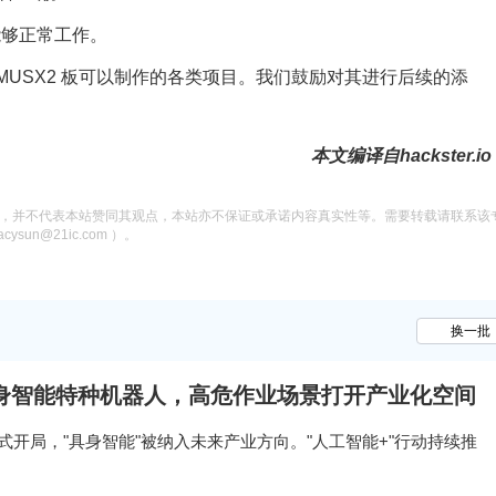
电机能够正常工作。
MUSX2 板可以制作的各类项目。我们鼓励对其进行后续的添
本文编译自hackster.io
息，并不代表本站赞同其观点，本站亦不保证或承诺内容真实性等。需要转载请联系该
n@21ic.com ）。
换一批
身智能特种机器人，高危作业场景打开产业化空间
五"规划正式开局，"具身智能"被纳入未来产业方向。"人工智能+"行动持续推