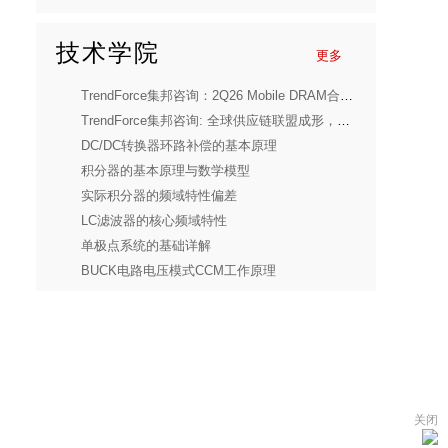
技术学院
更多
TrendForce集邦咨询：2Q26 Mobile DRAM合约价续强，压缩智能手机产量
TrendForce集邦咨询: 全球供应链联盟成形，预估2030年Micro LED CPO光收发模块产值达8.48亿美元
DC/DC转换器环路补偿的基本原理
积分器的基本原理与数学模型
实际积分器的频域特性偏差
LC滤波器的核心频域特性
单极点系统的基础详解
BUCK电路电压模式CCM工作原理
关闭