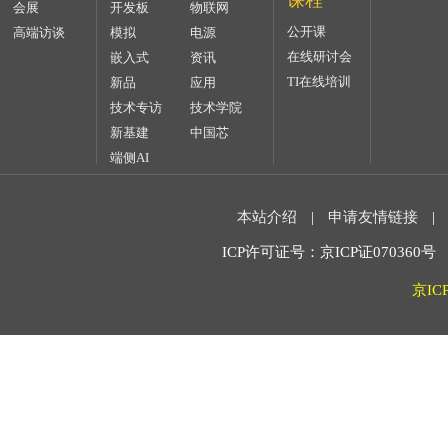
课程
会展
开发板
物联网
公开课
高端访谈
模拟
电源
在线研讨会
嵌入式
资讯
TI在线培训
新品
应用
技术专访
技术学院
新基建
中国芯
端侧AI
本站介绍
|
申请友情链接
|
ICP许可证号：京ICP证070360号 2
京IC