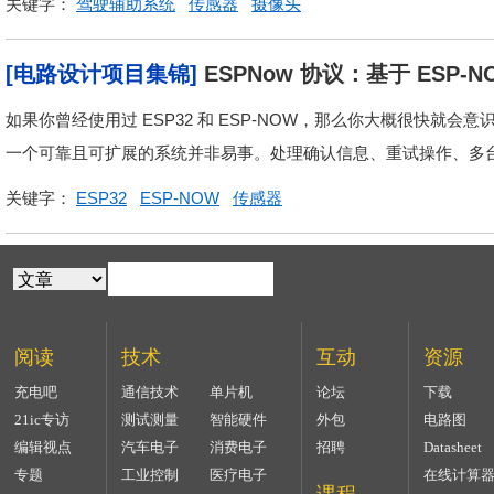
关键字：
驾驶辅助系统
传感器
摄像头
[电路设计项目集锦]
ESPNow 协议：基于 ES
专为 ESP32 设计
如果你曾经使用过 ESP32 和 ESP-NOW，那么你大概很快就会
一个可靠且可扩展的系统并非易事。处理确认信息、重试操作、多台
关键字：
ESP32
ESP-NOW
传感器
阅读
技术
互动
资源
充电吧
通信技术
单片机
论坛
下载
21ic专访
测试测量
智能硬件
外包
电路图
编辑视点
汽车电子
消费电子
招聘
Datasheet
专题
工业控制
医疗电子
在线计算