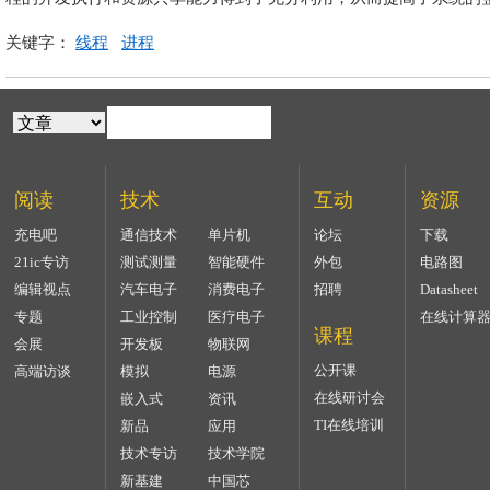
关键字：
线程
进程
阅读
技术
互动
资源
充电吧
通信技术
单片机
论坛
下载
21ic专访
测试测量
智能硬件
外包
电路图
编辑视点
汽车电子
消费电子
招聘
Datasheet
专题
工业控制
医疗电子
在线计算
课程
会展
开发板
物联网
公开课
高端访谈
模拟
电源
在线研讨会
嵌入式
资讯
TI在线培训
新品
应用
技术专访
技术学院
新基建
中国芯