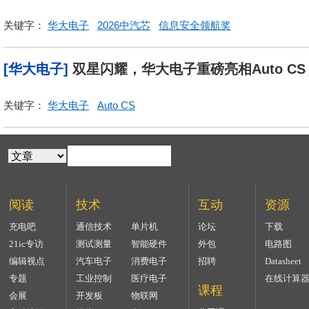
关键字：
华大电子
2026中汽芯
信息安全领航奖
[华大电子]
双星闪耀，华大电子重磅亮相Auto CS
关键字：
华大电子
Auto CS
阅读
技术
互动
资源
充电吧
通信技术
单片机
论坛
下载
21ic专访
测试测量
智能硬件
外包
电路图
编辑视点
汽车电子
消费电子
招聘
Datasheet
专题
工业控制
医疗电子
在线计算
课程
会展
开发板
物联网