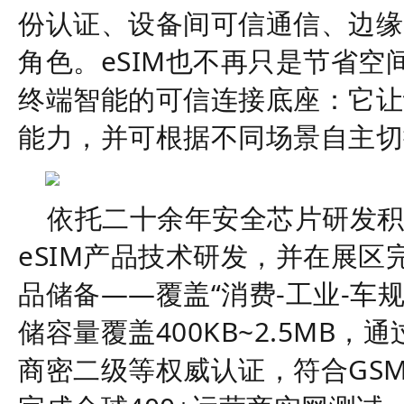
份认证、设备间
可信
通信、边缘
角色。
eSIM也不再只是节省
终端智能的可信连接底座：它让
能力，并可根据不同场景自主切
依托
二十余年
安全芯片研发
eSIM产品
技术研发，并在展区
品储备
——
覆盖
“
消费
-工业-车
储容量覆盖400KB
~
2.5MB，通过
商密二级等权威认证，
符合
GS