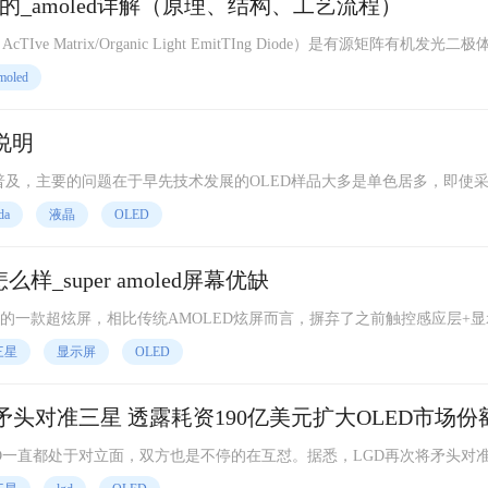
光的_amoled详解（原理、结构、工艺流程）
LE
moled
说明
普及，主要的问题在于早先技术发展的OLED样品大多是单色居多，即使
往往还是限制了OLED发色的多样性。实际上OLED的影像产生方
da
液晶
OLED
怎么样_super amoled屏幕优缺
司研发的一款超炫屏，相比传统AMOLED炫屏而言，摒弃了之前触控感应层+
外，取消玻璃覆盖层还带来了更佳的阳光下显示效果。同时
三星
显示屏
OLED
D电视矛头对准三星 透露耗资190亿美元扩大OLED市场份
o LED一直都处于对立面，双方也是不停的在互怼。据悉，LGD再次将矛头对
星，计划投资190亿美元扩大OLED面板产能。 据报道，LG Display