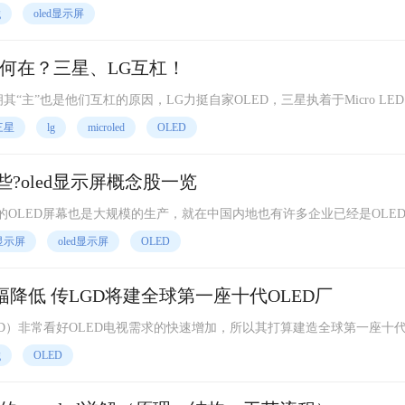
&TImes;2160（UHD），还可以当做智能衣服试穿镜
g
oled显示屏
D差别何在？三星、LG互杠！
“主”也是他们互杠的原因，LG力挺自家OLED，三星执着于Micro LED
谁又会笑到最后。
三星
lg
microled
OLED
些?oled显示屏概念股一览
LED屏幕也是大规模的生产，就在中国内地也有许多企业已经是OLE
代的主流。那么国内具有代表性的OLED企业有哪些呢？今天就来说说
显示屏
oled显示屏
OLED
幅降低 传LGD将建全球第一座十代OLED厂
LGD）非常看好OLED电视需求的快速增加，所以其打算建造全球第一座十代
D面板厂。未来开始投产后，OLED面板成本有望大幅降低。
g
OLED