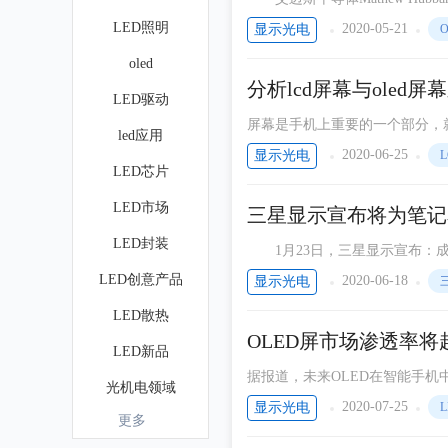
ALS可以测量显示屏的入射环
LED照明
2020-05-21
显示光电
O
oled
分析lcd屏幕与oled
LED驱动
屏幕是手机上重要的一个部分，
led应用
面。目前手机采用的屏幕的主流
2020-06-25
显示光电
L
LED芯片
O
LED市场
三星显示宣布将为笔记
LED封装
1月23日，三星显示宣布：成功
生产。该显示屏以应用超高分辨
LED创意产品
2020-06-18
显示光电
LED散热
OLED屏市场渗透率将超
LED新品
据报道，未来OLED在智能手机中
光机电领域
2020-07-25
显示光电
L
更多
光学设计