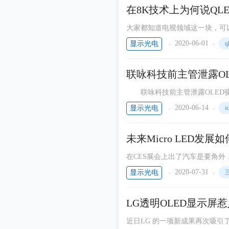
科技产品
在8K技术上为何说QL
LED人物
大家都知道电视领域这一块，可以
两种不同的技术。
通信周刊
2020-06-01
显示光电
q
PDPI
联咏科技前主管泄露OL
COB显示屏
联咏科技前主管泄露OLED驱动IC技术遭起诉 台湾调查局嘉义
PDPI显示资讯
二级主管工程师曾某等人涉嫌违
2020-06-14
显示光电
i
万物皆可联
未来Micro LED发
在CES展会上出了汽车是要角外，M
ED技术。Micro LED已成
2020-07-31
显示光电
近日LG 的一项新成果再次吸引