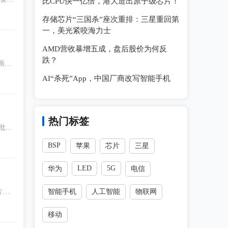
比CPU快一亿倍，港大造出原子级芯片！
存储芯片“三国杀”座次重排：三星重回第
一，美光紧咬海力士
AMD营收暴增五成，盘后股价为何反
跌？
画
来的
AI“杀死”App，中国厂商改写智能手机
热门标签
批量
BSP
苹果
芯片
三星
LED
5G
华为
电信
片，
智能手机
人工智能
物联网
移动