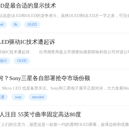
ED是最合适的显示技术
说是QLED和OLED的龙争虎斗。虽然OLED和QLED才一字之差，可完
 OLED是有机发光二极管，它的工作原理是用有机化合物作为发光材
led
8k
OLED
ED驱动IC技术遭起诉
市调查站接获联咏科技公司对该公司前
反《营业秘密法》案提告后，随即展开深入调查，查获曾某在2
c设计
OLED
展如何？Sony三星各自部署抢夺市场份额
icro LED 也是备受关注。Sony和三星电子展开正面对决，大力发展Micr
为全球各大公司关注的新兴显示技术。
三星
sony
microled
LG透明OLED显示屏惹人注目 55英寸曲率固定高达80度
了人们的注意力，据悉这是一款新一代的透明OLED屏幕，超薄边框和优