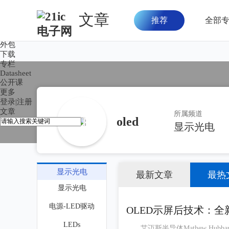
文章
推荐
全部
首页
论坛
外包
下载
专栏
Datasheet
公开课
更多
登录
|
注册
文章
所属频道
oled
显示光电
显示光电
最新文章
最热
显示光电
电源-LED驱动
OLED示屏后技术：
LEDs
艾迈斯半导体Mathew Hubbard 环境光传感器（ALS）或颜色传感器已成为手机设计的必备功