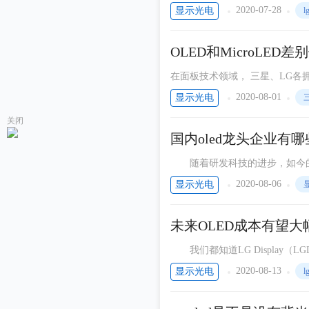
形是它最大的亮点，分辨率为3840
2020-07-28
显示光电
l
OLED和MicroLE
在面板技术领域， 三星、LG各拥其
LED和MicroLED差别何在？
2020-08-01
显示光电
关闭
国内oled龙头企业有哪
随着研发科技的进步，如今的O
头企业，自主研发已经是当今时
2020-08-06
显示光电
未来OLED成本有望大
我们都知道LG Display（
2020-08-13
显示光电
l