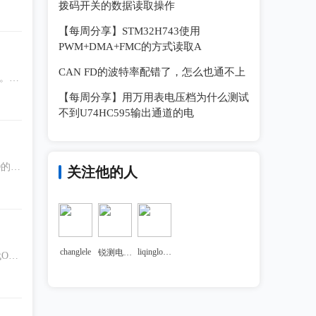
拨码开关的数据读取操作
【每周分享】STM32H743使用
PWM+DMA+FMC的方式读取A
CAN FD的波特率配错了，怎么也通不上
。O
【每周分享】用万用表电压档为什么测试
不到U74HC595输出通道的电
D的龙
关注他的人
changlele
liqinglong1023
锐测电子侯亚军
OLE