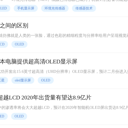
境光强度，让处理器根据测量的环境照明条件调整
LED
手机显示屏
环境光传感器
传感器技术
屏幕之间的区别
就仿佛就是人类的一张脸，通过色彩的精细程度与分辨率给用户呈现视觉
材质为发展技术成熟传统的LCD屏幕，和采用最新技术并在手机界普及开
CD
OLED
本电脑提供超高清OLED显示屏
开发出15.6英寸超高清（UHD分辨率）OLED显示屏，预计二月份进入
率技术，在游戏、平面设计、视频方面能够呈现卓越画质。 未来
三星
oled显示屏
OLED
越LCD 2020年出货量有望达8.9亿片
的渗透率将会大大超越LCD，预计在2020年智能机OLED屏出货达8.9亿
针对OLED显示屏的生产，大族激光显视为客户提供四类解决方案。 近日，大族激
ED
OLED