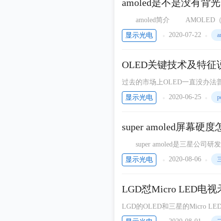
amoled是不是没有背
amoled简介 AMOLED（AcTIve Matrix/Organic Light EmitTIng Diode）是有源矩阵有机发光二极体面
板。相比传统的液晶面板，AMO
2020-07-22
显示光电
a
OLED关键技术及特征
过去的市场上OLED一直没办法
色的设计，其发色材料和生产技术
2020-06-25
显示光电
p
super amoled屏幕硬度
super amoled是三星公
的架构设计，操控更为灵敏。此
2020-08-06
显示光电
LGD怼Micro LE
LGD的OLED和三星的Micr