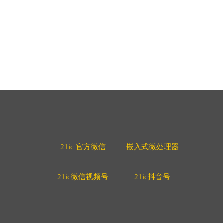
21ic 官方微信
嵌入式微处理器
21ic微信视频号
21ic抖音号