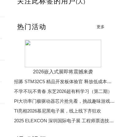
关注此标签的用户
(人)
R
系统
热门活动
更多
磁阀
2026嵌入式展即将震撼来袭
机
招募 STM32C5 精品开发板体验官 释放低成本、低功耗、高效率开发魅力
器以
不学不玩不青春 东芝2026超有料学习（第二期）
析串
PI大功率门极驱动器芯片抢先看，挑战趣味游戏赢精美好礼
度
TI亮相2026慕尼黑电子展，线上线下齐狂欢
2025 ELEXCON 深圳国际电子展 工程师票选技术大奖
2025 中国汽车芯片优秀供应商奖