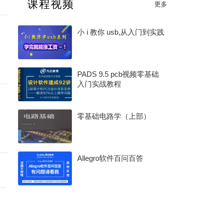
课程视频
更多
2025 年度电子产业卓越奖
小 i 教你 usb,从入门到实践
PADS 9.5 pcb视频零基础
入门实战教程
零基础电路学（上部）
Allegro软件百问百答
要