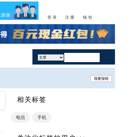
登 录
注 册
钱 包
活动
我要报错
相关标签
电信
手机
A/