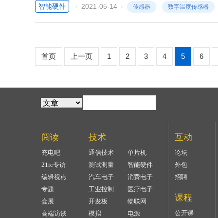
智能硬件
2021-05-14
传感器
数字温度传感器
首页
上一页
1
2
3
4
5
6
阅读
技术
互动
充电吧
通信技术
单片机
论坛
21ic专访
测试测量
智能硬件
外包
编辑视点
汽车电子
消费电子
招聘
专题
工业控制
医疗电子
课程
会展
开发板
物联网
公开课
高端访谈
模拟
电源