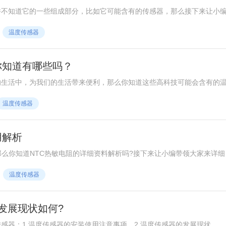
并不知道它的一些组成部分，比如它可能含有的传感器，那么接下来让小
温度传感器
你知道有哪些吗？
的生活中，为我们的生活带来便利，那么你知道这些高科技可能会含有的
温度传感器
用解析
那么你知道NTC热敏电阻的详细资料解析吗?接下来让小编带领大家来详细
NTC热敏电阻处于冷态，阻值大，可有效抑制流经电阻体的浪涌脉冲电流
温度传感器
阻的温度会升高，由于其自身的负温度系数特性，所以温度升高，电阻值
发展现状如何?
感器：1.温度传感器的安装使用注意事项，2.温度传感器的发展现状。