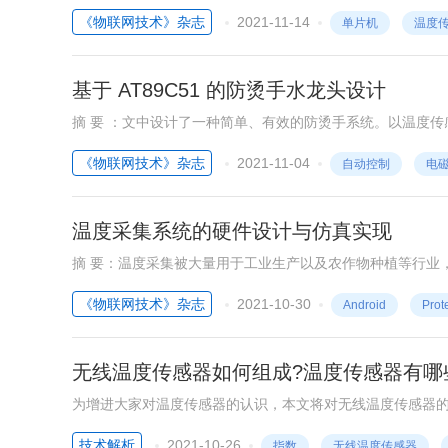
D 转换电路将其对应的数字信号输入单片机，单片机计算出温
《物联网技术》杂志
2021-11-14
单片机
温度
T 串行通信接口电路将温度值发送给上位机，同时单片机还
串口通信
测量误差小、实现简单、功能稳定且可以根据环境需要设定
基于 AT89C51 的防烫手水龙头设计
摘 要 ：文中设计了一种简单、有效的防烫手系统。以温度传感器为检测元件，采用 AT89C51 单片机，实现对出水口水温的实时监控，
控制电磁阀达到止水的目的。温度传感器将温度通过 ADC 
《物联网技术》杂志
2021-11-04
自动控制
电
将断电闭合，停止出水。具有防烫手功能的水龙头能够有效
温度采集系统的硬件设计与仿真实现
摘 要：温度采集被大量用于工业生产以及农作物种植等行业
与串口转WiFi的温度采集系统设计。首先，分析了温度采
《物联网技术》杂志
2021-10-30
Android
Prot
及温度传感器等芯片的选择方案；其次，根据选择方案设计
口转WiFi模块的基础上，给出了温度采集系统的整体硬件设计
实时采集功能并能通过串口转WiFi传至Android系统手机
无线温度传感器如何组成?温度传感器有哪
为增进大家对温度传感器的认识，本文将对无线温度传感器
技术解析
2021-10-26
指数
无线温度传感器