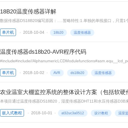
18B20温度传感器详解
数据传感器DS18B20编写原因：.....暂略特性:1.单独的单线接口，只
不需备份电源；5.测量范围从-55°C ~ +125°C, 增量为0.0625°C；6.
单片机
2018-10-04
18b20
温度传感器
温度传感器ds18b20-AVR程序代码
#include#include//AlphanumericLCDModulefunctions#asm.equ__lcd_
#defineuintunsignedint#defineBIT(x)11;DQ_OUT;DQ_CLR;delay_us(1
单片机
2018-10-02
AVR
ds18b20
温度传感器
农业温室大棚监控系统的整体设计方案（包括软硬
本项目通过温度传感器DS18B20，湿度传感器DHT11和水压传感器D
SDRF4717M04发送到温室大棚主控制台，主控制台通过液晶N511
嵌入式教程
2018-10-01
at32uc3a0512
设计教程
温室
物生长的最适温度，湿度及水位范围，一旦发现温度、湿度及水位超出设