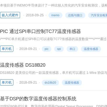
本项目基于INEMO半导体设计了一种比较人性化的汽车安全检测仪，
驶的过程中，该检测仪能够自动检测出汽车行驶的速度及行驶路面的颠簸
嵌入式硬件
2018-09-25
inemo
总线与接口
汽车安全检
对驾驶员进行提示，请驾驶员减速慢行。与此同时，该检测仪还能够接
PIC 通过SPI串口控制TC77温度传感器
/****PIC单片机通过SPI串口可以读取TC77传感器的温度数值****//**
************主程序************************/#include "p18f4620
单片机
2018-09-21
pic
spi
串口
温度传感器
温度传感器 DS18B20
DS18B20 是美信公司的一款温度传感器，单片机可以通过 1-Wire 协议与
口很简单，只需要把 DS18B20 的数据引脚和单片机的一个 IO 口接上
单片机
2018-09-21
ds18b20
温度传感器
基于DSP的数字温度传感器控制系统
20世纪60年代以来，数字信号处理器(Digital Signal Process