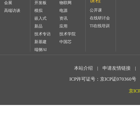
课程
会展
开发板
物联网
公开课
高端访谈
模拟
电源
在线研讨会
嵌入式
资讯
TI在线培训
新品
应用
技术专访
技术学院
新基建
中国芯
端侧AI
本站介绍
|
申请友情链接
|
ICP许可证号：京ICP证070360号 2
京IC