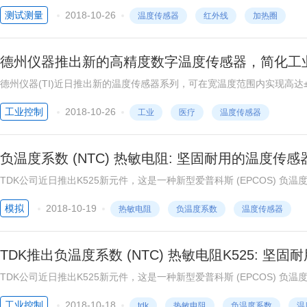
度进行精密的测量。对测量仪器也应有如下的要求，即制造成本低。测量
测试测量
2018-10-26
温度传感器
红外线
加热圈
德州仪器推出新的高精度数字温度传感器，简化工
德州仪器(TI)近日推出新的温度传感器系列，可在宽温度范围内实现高达±
7是第一款具有与Platinum RTD相似性能的单芯片温度传感器，同时
工业控制
2018-10-26
工业
医疗
温度传感器
温度传感器，符合医疗温度计的要求。这些新型设备可帮助工程师能够更
及计量应用。
负温度系数 (NTC) 热敏电阻: 坚固耐用的温度传感
TDK公司近日推出K525新元件，这是一种新型爱普科斯 (EPCOS) 负温度
C至+300 °C。这种传感器采用填充陶瓷材料的陶瓷套管结构设计，
模拟
2018-10-19
热敏电阻
负温度系数
温度传感器
腐蚀性介质。
TDK推出负温度系数 (NTC) 热敏电阻K525: 坚
TDK公司近日推出K525新元件，这是一种新型爱普科斯 (EPCOS) 负温度
C至+300 °C。
工业控制
2018-10-18
tdk
热敏电阻
负温度系数
温