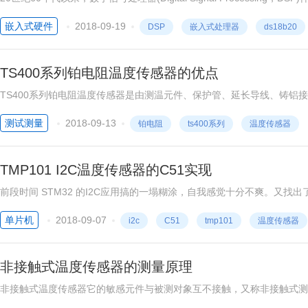
泛。在温度控制方面，尤其是固体激光器的温度控制，受其工作环境和条
嵌入式硬件
2018-09-19
DSP
嵌入式处理器
ds18b20
基本上都采用温度敏感电阻来测量温度，然后用风冷或者水冷方式来达到温
F2812与数字温度传感器DSl8B20设计出一个温度测量系统，根据测量
TS400系列铂电阻温度传感器的优点
TS400系列铂电阻温度传感器是由测温元件、保护管、延长导线、铸铝
热电阻：金属铂(PT)的电阻值随温度变化而变化，并且具有很好的重现
测试测量
2018-09-13
铂电阻
ts400系列
温度传感器
TMP101 I2C温度传感器的C51实现
前段时间 STM32 的I2C应用搞的一塌糊涂，自我感觉十分不爽。又找出了一片
手。先在SMT32接线时连电源都接错了，上拉也没接。算了先在51 上跑
单片机
2018-09-07
i2c
C51
tmp101
温度传感器
非接触式温度传感器的测量原理
非接触式温度传感器它的敏感元件与被测对象互不接触，又称非接触式测
度变化迅速