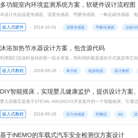
多功能室内环境监测系统方案，软硬件设计流程图
本设计先由温度传感器、湿度传感器、甲醛传感器、一氧化碳传感器、电
度、湿度、甲醛浓度、一氧化碳浓度以及电磁辐射强度等室内环境数据。
嵌入式硬件
2018-10-01
湿度传感器
甲醛传感器
总线与
沐浴加热节水器设计方案，包含源代码
利用我们洗澡时放掉的那一段水资源，而利用的最直接的方式就是将它加
源，所以我们又想到了温度控制，通过使用温度采集的方法，来时的加热
嵌入式教程
2018-09-28
单片机
电加热器
设计教程
度来控制加热器的开与断，而使得电能得到合理的使用，从而达到即节约
DIY智能摇床，实现婴儿健康监护，提供设计方案
婴儿安睡宝是基于STEVAL-MK1062V2开发套件的一个智能摇床。
感器来对婴儿睡眠环境进行监测并控制，使婴儿在一个温暖舒适的环境成
嵌入式教程
2018-09-28
压力传感器
陀螺仪
diy
设
基于iNEMO的车载式汽车安全检测仪方案设计