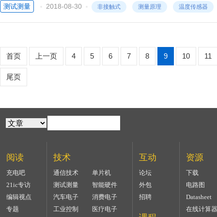
测试测量
2018-08-30
非接触式
测量原理
温度传感器
首页
上一页
4
5
6
7
8
9
10
11
尾页
阅读
技术
互动
资源
充电吧
通信技术
单片机
论坛
下载
21ic专访
测试测量
智能硬件
外包
电路图
编辑视点
汽车电子
消费电子
招聘
Datasheet
专题
工业控制
医疗电子
在线计算