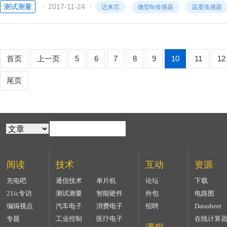
测试测量
2017-11-24
迈来芯
微型fir传感器
温度传感器
首页
上一页
5
6
7
8
9
10
11
12
尾页
阅读
技术
互动
资源
充电吧
通信技术
单片机
论坛
下载
21ic专访
测试测量
智能硬件
外包
电路图
编辑视点
汽车电子
消费电子
招聘
Datasheet
专题
工业控制
医疗电子
在线计算