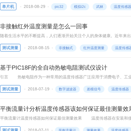
通过I2C总线直接读取其内部寄存器中的数据，并可通过I2C对4个数据
单片机
2018-08-29
pic32
模拟i2c
武林
温度传感
非接触红外温度测量是怎么一回事
随着生活水平的不断提高，人们逐渐开始关注个人的身体健康。近年来出
度测量，被大量使用在额温枪、耳温枪、手机、智能充电宝……怎样才能
测试测量
2018-08-15
非接触式
红外温度测量
温度传感
基于PIC18F的全自动热敏电阻测试仪设计
引言 热敏电阻作为一种常用的温度传感器广泛应用于消费电子、工业
性能测试和标定环节非常关键。本文设计了一种能够实现对热敏电阻性能
测试测量
2018-07-19
数字滤波器
差模信号
温度传感器
平衡流量计分析温度传感器该如何保证最佳测量效
平衡流量计温度传感器如何保证最佳测量效果 温度传感器在安装和
装不当引入的误差 如热电偶安装的位置及插入深度不能反映炉膛的
测试测量
2018-07-11
平衡流量计
测量效果
温度传感器