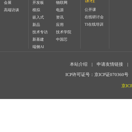
课程
会展
开发板
物联网
公开课
高端访谈
模拟
电源
在线研讨会
嵌入式
资讯
TI在线培训
新品
应用
技术专访
技术学院
新基建
中国芯
端侧AI
本站介绍
|
申请友情链接
|
ICP许可证号：京ICP证070360号 2
京IC