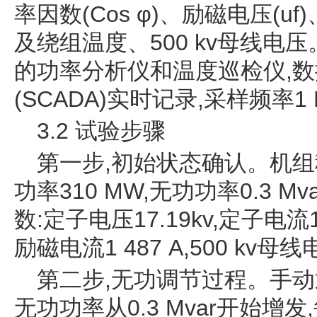
率因数(Cos φ)、励磁电压(uf
及绕组温度、500 kv母线电
的功率分析仪和温度巡检仪,
(SCADA)实时记录,采样频率1 
3.2 试验步骤
第一步,初始状态确认。机组
功率310 MW,无功功率0.3 M
数:定子电压17.19kv,定子电流10
励磁电流1 487 A,500 kv母线电
第二步,无功调节过程。手动
无功功率从0.3 Mvar开始增发