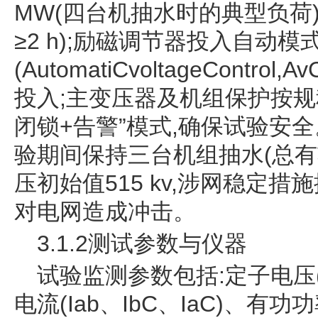
MW(四台机抽水时的典型负荷
≥2 h);励磁调节器投入自动模
(AutomatiCvoltageContr
投入;主变压器及机组保护按规
闭锁+告警”模式,确保试验安
验期间保持三台机组抽水(总有功94
压初始值515 kv,涉网稳定
对电网造成冲击。
3.1.2测试参数与仪器
试验监测参数包括:定子电压(u
电流(Iab、IbC、IaC)、有功