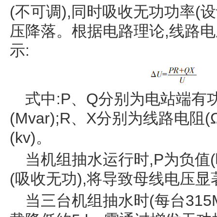
(不可调),同时吸收无功功率(设计
压降落。根据电路理论,线路电压
示:
式中:P、Q分别为电站端有
(Mvar);R、X分别为线路电阻(
(kv)。
当机组抽水运行时,P为负值(
(吸收无功),将导致母线电压
当三台机组抽水时(每台315M