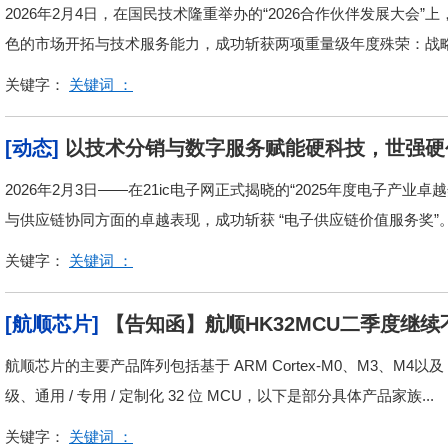
2026年2月4日，在国民技术隆重举办的“2026合作伙伴发展大
色的市场开拓与技术服务能力，成功斩获两项重量级年度殊荣：战
关键字：
关键词 ：
[动态]
以技术分销与数字服务赋能硬科技，世强硬创平
链价值服务奖”
2026年2月3日——在21ic电子网正式揭晓的“2025年度电子
与供应链协同方面的卓越表现，成功斩获 “电子供应链价值服务奖”。
关键字：
关键词 ：
[航顺芯片]
【告知函】航顺HK32MCU二季度继续
航顺芯片的主要产品阵列包括基于 ARM Cortex-M0、M3、M4以及 R
级、通用 / 专用 / 定制化 32 位 MCU，以下是部分具体产品家族...
关键字：
关键词 ：