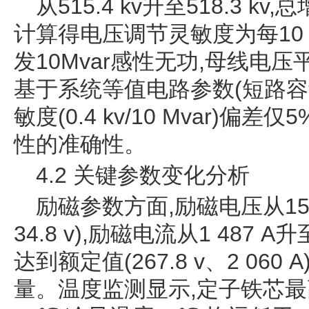
从515.4 kv升至518.3 k
计算得电压调节灵敏度为每10 Mv
发10Mvar感性无功,母线电压
基于系统等值电路参数(短路容量
敏度(0.4 kv/10 Mvar)
性的准确性。
4.2 关键参数变化分析
励磁参数方面,励磁电压从150.2
34.8 v),励磁电流从1 487 A升至
达到额定值(267.8 v、2 06
量。温度监测显示,定子铁芯最