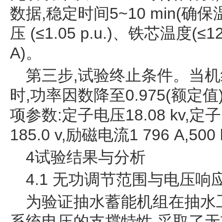
数据,稳定时间5~10 min(
压 (≤1.05 p.u.)、铁芯温度(≤
A)。
第三步,试验终止条件。当机组
时,功率因数降至0.975(额定
项参数:定子电压18.08 kv,定
185.0 v,励磁电流1 796 A,50
4试验结果与分析
4.1 无功调节范围与电压响
为验证抽水蓄能机组在抽水
系统电压的支撑特性,采取了无功功