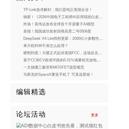
TP-Link急求解封：我们是纯正美国企业！
独家！《2026中国电子工程师AI应用现状白皮书》重磅发布
炸场！英伟达发布全球首个开源量子AI模型
喜报！我国成功发射四维高景二号0506星
DeepSeek V4 Lite悄然更新：2000亿小参数性能逼近美国顶流
单片机时钟不准怎么处理？
硬刚到底！大疆正式起诉美国FCC，这场反击太解气
基于CC和CV校准环路的0.01%满量程充放电电流控制精度实现
一文搞懂三极管和MOSFET选型规范
马斯克的SpaceX要造手机了 可直连星链！
编辑精选
论坛活动
更多