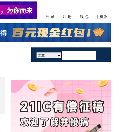
登 录
注 册
钱 包
手机版
活动