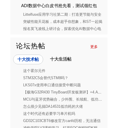
ADI数据中心白皮书抢先看，测试领红包
Littelfuse应用学习社第二期：打造更节能与安全
的消费电子电源解决方案
突破性能天花板，成本超乎你想象，和ST一起揭
开STM32C5的神秘面纱
报名英飞凌线上研讨会，探索优化AI数据中心电
源单元的秘密
论坛热帖
更多
十大生活帖
十大技术帖
这个霍尔元件
STM32C5会替代STM8吗？
LKS07x使用串口通信接受中断问题
【极海G32R430 TinyBoard开发板测评】+4.ATAN2库测试之生成三角形显示
MCU与蓝牙优势融合，少外围、长续航、低功耗无线SoC亮相蓝牙亚洲大会
怎么很少见搞DA14531低功耗的大佬
这个时代还有必要学习单片机吗
GD32C103CBT6修改官方canfd历程，无法通信
凌欧学院LV3课程学习，打开FOC例程MDK报错，怎么解决？