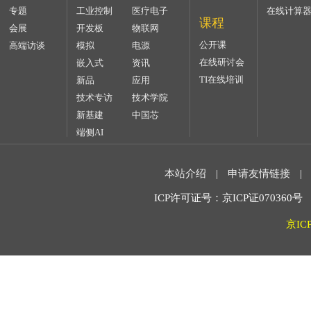
专题
工业控制
医疗电子
在线计算
课程
会展
开发板
物联网
公开课
高端访谈
模拟
电源
在线研讨会
嵌入式
资讯
TI在线培训
新品
应用
技术专访
技术学院
新基建
中国芯
端侧AI
本站介绍
|
申请友情链接
|
ICP许可证号：京ICP证070360号 2
京IC