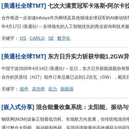
[美通社全球TMT]
七次大满贯冠军卡洛斯•阿尔卡拉斯Ca
使
合作将进一步加速Infosys作为网球及其他领域全球冠军的AI驱动
年4月17日 /美通社/ -- 全球领先的人工智能优先的商业咨询和技术服务企
关键字：
OS
CARLO
SE
数字化
[美通社全球TMT]
东方日升实力斩获华能1.2GW
中国宁波2026年4月14日 /美通社/ -- 近日，东方日升新能
合作的异质结（HJT）组件订单总量已达到1.2吉瓦（GW），截至目前
关键字：
组件
高功率
应力
新能源
[嵌入式分享]
混合能量收集系统：太阳能、振动与
物联网(M2M)设备正朝着低功耗、长续航方向发展，但传统电池
通过整合太阳能、振动能和热能，实现环境能量的高效捕获与协同管理