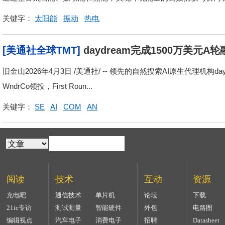
关键字：
太阳能
振动
热电
[美通社全球TMT]
daydream完成1500万美元
构
旧金山2026年4月3日 /美通社/ -- 领先的自然搜索AI原生代理机构
WndrCo领投，First Roun...
关键字：
SE
AI
COM
AN
阅读
技术
互动
资源
充电吧
通信技术
单片机
论坛
下载
21ic专访
测试测量
智能硬件
外包
电路图
编辑视点
汽车电子
消费电子
招聘
Datasheet